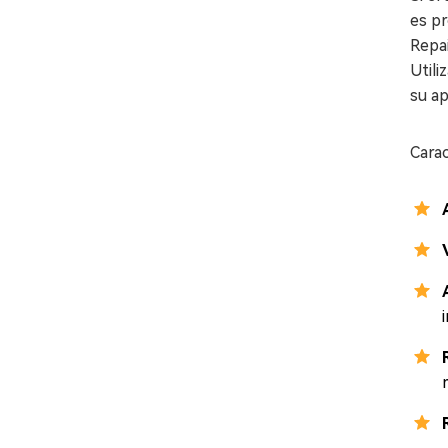
es pr
Repai
Util
su a
Cara