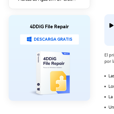
y Online (2026)
4DDiG File Repair
DESCARGA GRATIS
El pr
por 
La
Lo
La 
Un