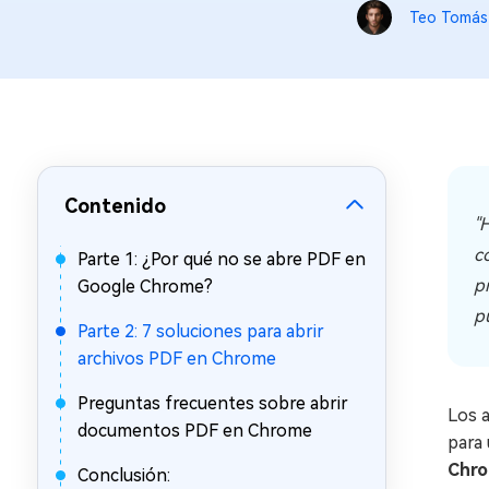
en minutos
Teo Tomás
Mac Boot Genius
Reparar problemas de Mac
gratis
Contenido
"
c
Parte 1: ¿Por qué no se abre PDF en
p
Google Chrome?
p
Parte 2: 7 soluciones para abrir
archivos PDF en Chrome
Preguntas frecuentes sobre abrir
Los 
documentos PDF en Chrome
para
Chr
Conclusión: