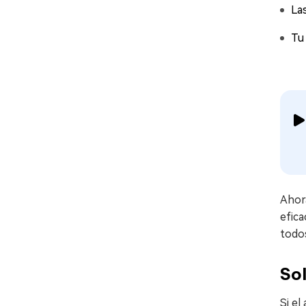
La
Tu
Ahor
efica
todo
Sol
Si el