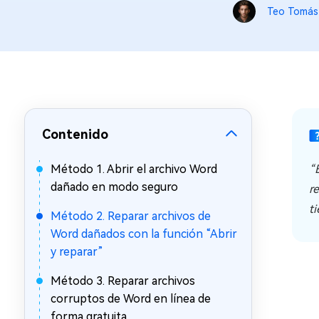
en minutos
Teo Tomás
Mac Boot Genius
Reparar problemas de Mac
gratis
Contenido
Método 1. Abrir el archivo Word
“
dañado en modo seguro
r
t
Método 2. Reparar archivos de
Word dañados con la función “Abrir
y reparar”
Método 3. Reparar archivos
corruptos de Word en línea de
forma gratuita