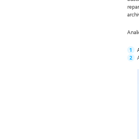
repar
archi
Anal