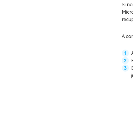
Si n
Micro
recu
A co