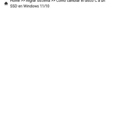
Home
>>
migrar sistema
>>
Cómo cambiar el disco C a un
SSD en Windows 11/10