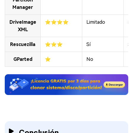
Manager
DriveImage
⭐⭐⭐⭐
Limitado
Sí
XML
Rescuezilla
⭐⭐⭐
Sí
Sí
GParted
⭐
No
Bá
Conclusión