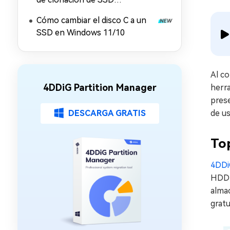
compatibles con WD, Crucial y
Cómo cambiar el disco C a un
otras marcas
SSD en Windows 11/10
Al co
4DDiG Partition Manager
herra
pres
DESCARGA GRATIS
de us
To
4DDi
HDD 
alma
gratu