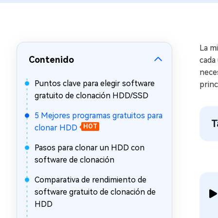
en minutos
Mac Boot Genius
Reparar problemas de Mac
gratis
La mi
Contenido
cada 
neces
Puntos clave para elegir software
princ
gratuito de clonación HDD/SSD
5 Mejores programas gratuitos para
T
clonar HDD
HOT
Pasos para clonar un HDD con
software de clonación
Comparativa de rendimiento de
software gratuito de clonación de
HDD