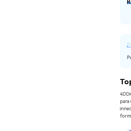
R
✉
P
To
4DDiG
para
innec
forma