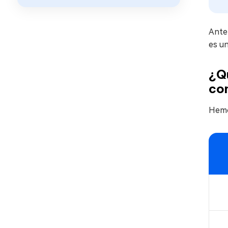
Ante 
es un
¿Qu
co
Hemos