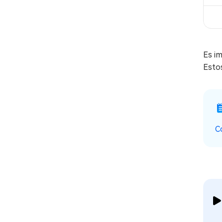
Es im
Esto
C