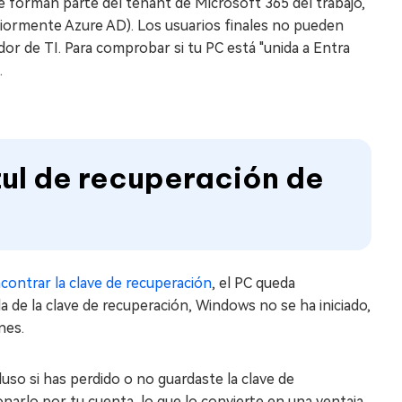
e forman parte del tenant de Microsoft 365 del trabajo,
riormente Azure AD). Los usuarios finales no pueden
dor de TI. Para comprobar si tu PC está "unida a Entra
.
zul de recuperación de
ontrar la clave de recuperación
, el PC queda
a de la clave de recuperación, Windows no se ha iniciado,
nes.
cluso si has perdido o no guardaste la clave de
onarlo por tu cuenta, lo que lo convierte en una ventaja