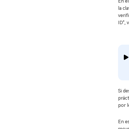
En el
la cl
verif
ID", 
Si d
práct
por l
En es
recup