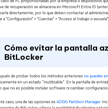
 caso de PC proporcionadas por la empresa o dispositivos qu
ave de recuperación se almacena en Microsoft Entra ID (ante
icarla directamente, por lo que deben contactar al administra
ve a "Configuración" > "Cuentas" > "Acceso al trabajo o escuela"
Cómo evitar la pantalla a
BitLocker
espués de probar todos los métodos anteriores
no puedes enc
icamente en un estado “inutilizable”. En la pantalla de entrad
o que no es posible instalar software ni cambiar configuracio
te caso, una de las opciones es
4DDiG Partition Manager
. In
eración de BitLocker, ofrece la posibilidad de intentar soluci