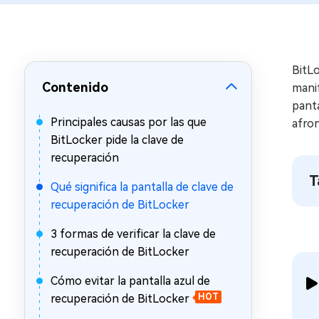
en minutos
Mac Boot Genius
Reparar problemas de Mac
gratis
BitLo
Contenido
mani
panta
Principales causas por las que
afron
BitLocker pide la clave de
recuperación
T
Qué significa la pantalla de clave de
recuperación de BitLocker
3 formas de verificar la clave de
recuperación de BitLocker
Cómo evitar la pantalla azul de
recuperación de BitLocker
HOT