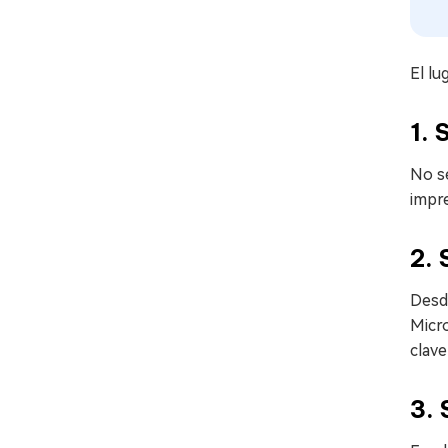
El lu
1. 
No se
impre
2. 
Desde
Micro
clave
3. 