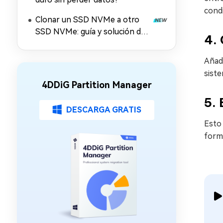
condi
Clonar un SSD NVMe a otro
SSD NVMe: guía y solución de
4. 
problemas
Añadi
siste
4DDiG Partition Manager
5.
DESCARGA GRATIS
Esto 
form