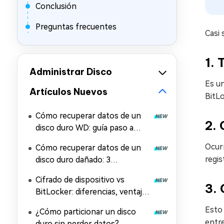
Conclusión
Preguntas frecuentes
Casi 
1. 
Administrar Disco
Es u
Artículos Nuevos
BitLo
Cómo recuperar datos de un
2. 
disco duro WD: guía paso a
paso
Ocurr
Cómo recuperar datos de un
regis
disco duro dañado: 3
soluciones probadas
Cifrado de dispositivo vs
3. 
BitLocker: diferencias, ventajas
y desventajas
Esto 
¿Cómo particionar un disco
entr
duro sin perder datos?