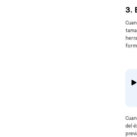
3. 
Cuand
tamañ
herra
form
Cuand
del é
previ