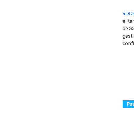
4DDi
el ta
de S
gesti
confi