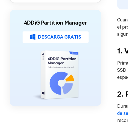
Cuand
4DDiG Partition Manager
el pr
algun
DESCARGA GRATIS
1. 
Prime
SSD s
espac
2. 
Duran
de s
reco