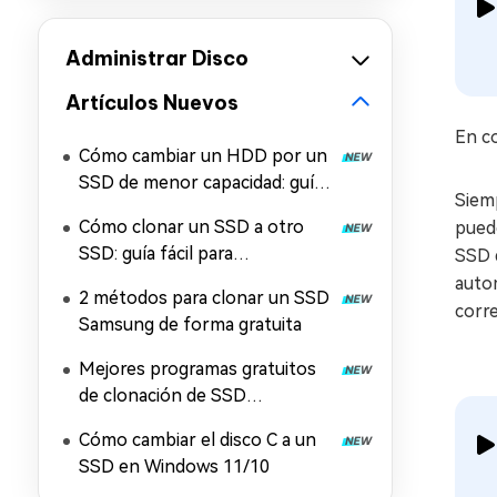
Administrar Disco
Artículos Nuevos
En co
Cómo cambiar un HDD por un
SSD de menor capacidad: guía
Siemp
paso a paso
Cómo clonar un SSD a otro
pued
SSD: guía fácil para
SSD 
principiantes
auto
2 métodos para clonar un SSD
corre
Samsung de forma gratuita
Mejores programas gratuitos
de clonación de SSD
compatibles con WD, Crucial y
Cómo cambiar el disco C a un
otras marcas
SSD en Windows 11/10