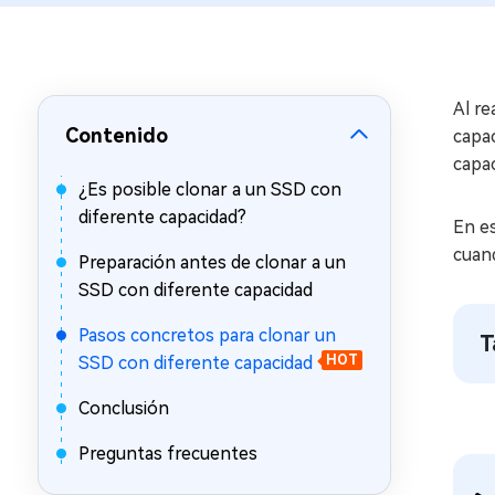
en minutos
Mac Boot Genius
Reparar problemas de Mac
gratis
Al r
Contenido
capac
capa
¿Es posible clonar a un SSD con
diferente capacidad?
En es
cuand
Preparación antes de clonar a un
SSD con diferente capacidad
Pasos concretos para clonar un
T
SSD con diferente capacidad
HOT
Conclusión
Preguntas frecuentes