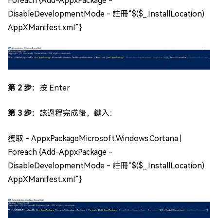
Foreach {Add-AppxPackage -
DisableDevelopmentMode - 註冊“$($_.InstallLocation)
AppXManifest.xml”}
第 2 步：
按 Enter
第 3 步：
該過程完成後，鍵入：
獲取 - AppxPackageMicrosoft.Windows.Cortana |
Foreach {Add-AppxPackage -
DisableDevelopmentMode - 註冊“$($_.InstallLocation)
AppXManifest.xml”}