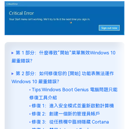
第 1 部分：什麼導致“開始”菜單無效Windows 10
嚴重錯誤？
第 2 部分：如何修復您的 [開始] 功能表無法運作
Windows 10 嚴重錯誤？
Tips:Windows Boot Genius 電腦問題只能
修復工具介紹
修復 1：進入安全模式並重新啟動計算機
修復 2：創建一個新的管理員帳戶
修復 3：從任務欄中臨時隱藏 Cortana