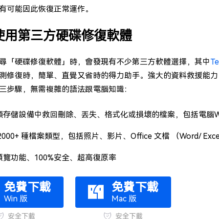
有可能因此恢復正常運作。
 使用第三方硬碟修復軟體
尋「硬碟修復軟體」時，會發現有不少第三方軟體選擇，其中
Te
測修復時，簡單、直覺又省時的得力助手。強大的資料救援能力
三步驟，無需複雜的語法跟電腦知識：
類存儲設備中救回刪除、丟失、格式化或損壞的檔案，包括電腦Win
2000+ 種檔案類型，包括照片、影片、Office 文檔 （Word/ Excel/
預覽功能、100%安全、超高復原率
免費下載
免費下載
Win 版
Mac 版
安全下載
安全下載