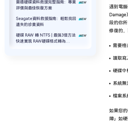
雷德硬碟資料救援完整指南：專業
遇到電腦
評價與最佳恢復方案
Dama
Seagate資料救援指南：輕鬆找回
段的你所
遺失的珍貴資料
修復的，
硬碟 RAW 轉 NTFS | 最强3個方法
快速實現 RAW硬碟格式轉為
需要格
NTFS！
讀取寫
硬碟中
系統無
檔案系
如果您的
障」如硬