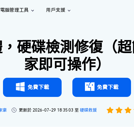
電腦管理工具
用戶支援
功能
社群媒體
修復工具
iOS 26
one 資料救援
Android 資料救援
的 iPhone/iPad 資料
救回 Android 資料
體，硬碟檢測修復（超
AI
南
影片修
照片修
檔案修
e File Deleter
Dll Fixer
tsApp 資料恢復
LINE 資料恢復
中心
除重複檔案
修復 Windows 中的所有 DLL 錯誤
復
復
復
hatsApp 資料
無需備份復原 LINE 聊天記錄
家即可操作）
全新
訊
are Cleamio
Email Repair
音訊修
影片增
照片增
AI
AI
與解決方案
優化您的 Mac
修復損毀的 PST/OST 檔案
復
強
強
免費下載
免費下載
家豪
更新於 2026-07-29 18:35:03 至
硬碟救援