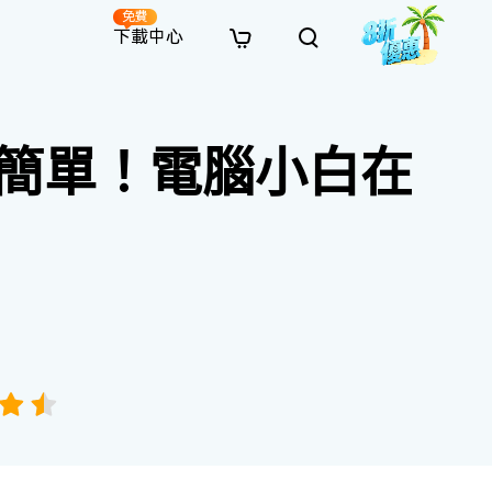
免費
下載中心
全新
解決方案
免費線上修復
解決方案
AI 圖像風格轉換
簡單！電腦小白在
· 繞過 Win 11 升級限制
· SD 記憶卡救援
· 硬碟資料救援
· 查找重複檔案（Win）
線上影片修復
· AI 3D 可動公仔提示詞
· 硬碟對拷
· USB 隨身碟救援
· 資源回收桶救援
· 優化 Mac 速度
線上照片修復
· 電影感 AI 影像提示詞
· 擴充 C 槽
· 資料救援
· Office 檔案救援
· 釋放磁碟空間
線上檔案修復
· 動漫轉真實風格提示詞
· 將 MBR 轉換為 GPT
· 照片恢復
· 影片恢復
· 清理 Mac 儲存空間
線上音訊修復
· AI 動漫風格人像提示詞
· AI 樂高積木風格提示詞