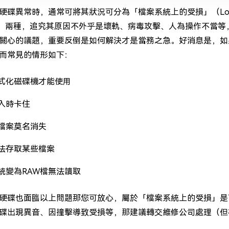
硬碟異常時，通常可將其狀況可分為「檔案系統上的受損」（Logical
ge）兩種，追究其原因不外乎是壞軌、病毒攻擊、人為操作不當
關心的議題，重要反倒是如何解決才是當務之急。好消息是，如
而常見的情形如下：
式化磁碟機才能使用
入時卡住
檔案莫名消失
法存取某些檔案
統變為RAW檔無法讀取
硬碟也面臨以上問題那您可放心，屬於「檔案系統上的受損」是
碟出現異音、因撞擊導致受損等，那建議轉交維修公司處理（但