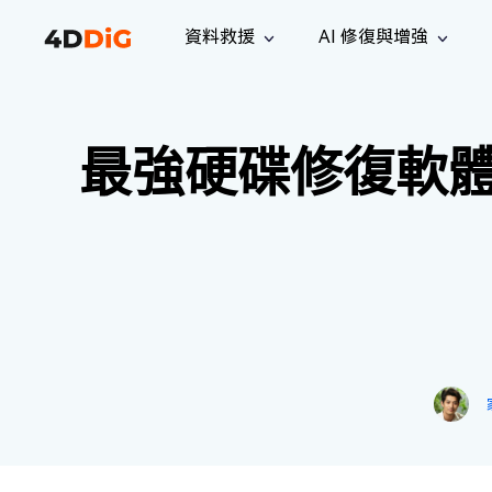
資料救援
AI 修復與增強
Windows 管理工具
支援
電腦清理工具
解決方案
iPh
Windows 資料救援
救援遺失
最強硬碟修復軟
從 Windows 系統中恢復已刪除的檔
支援中心
用戶指
Partition Manager
Duplicat
案
Wha
指南·常見問答·聯絡我們
用戶指南
Windows 磁碟管理工具
查找並移
恢復 W
專業版
免費版
訂閱更新
相關資
Disk Copy
Tenorsh
最新更新
所有技巧
複製磁碟或分割區
徹底清理並
升級
Mac 資料救援
聯絡我們
全新
4DDiG File Repair
Windows Backup
從 macOS 系統中恢復已刪除的檔案
AI 驅動的檔案修復與增強 >>
備份電腦資料，守護檔案安全
專業版
免費版
系統修復
Windows Boot Genius
幾分鐘內修復 Windows 問題
Mac Boot Genius
免費修復 Mac 問題