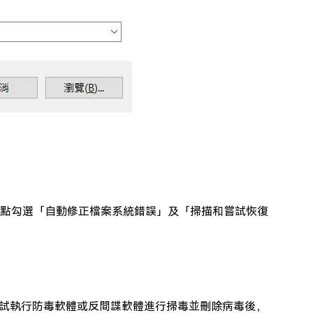
現視窗，並點勾選「自動修正檔案系統錯誤」及「掃描和嘗試恢復
試執行防毒軟體或反間諜軟體進行掃毒並刪除病毒後，