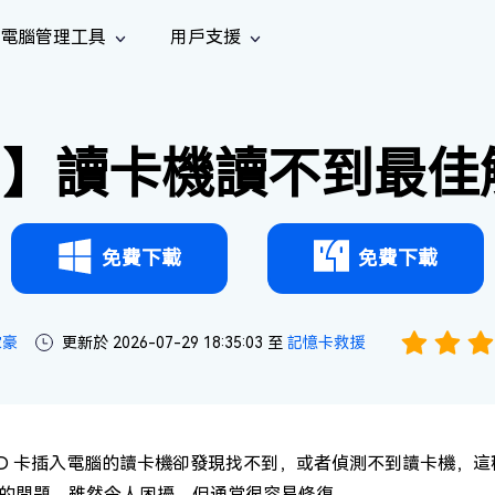
電腦管理工具
用戶支援
功能
社群媒體
修復工具
iOS 26
one 資料救援
Android 資料救援
的 iPhone/iPad 資料
救回 Android 資料
26】讀卡機讀不到最佳
AI
南
影片修
照片修
檔案修
e File Deleter
Dll Fixer
tsApp 資料恢復
LINE 資料恢復
中心
除重複檔案
修復 Windows 中的所有 DLL 錯誤
復
復
復
hatsApp 資料
無需備份復原 LINE 聊天記錄
全新
訊
are Cleamio
Email Repair
音訊修
影片增
照片增
AI
AI
與解決方案
優化您的 Mac
修復損毀的 PST/OST 檔案
復
強
強
免費下載
免費下載
家豪
更新於 2026-07-29 18:35:03 至
記憶卡救援
SD 卡插入電腦的讀卡機卻發現找不到，或者偵測不到讀卡機，
的問題，雖然令人困擾，但通常很容易修復。