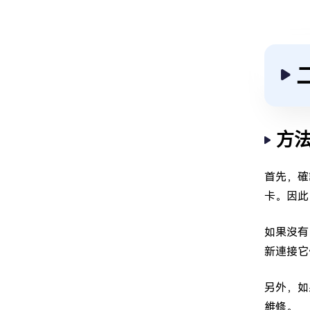
方法
首先，確
卡。因此
如果沒有
新連接它
另外，如
維修。