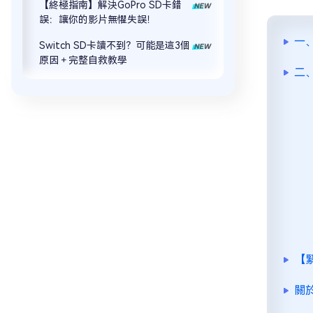
【終極指南】解決GoPro SD卡錯
誤：讓你的影片無懼失誤！
一
Switch SD卡讀不到？可能是這3個
原因＋完整自救教學
二
【
關