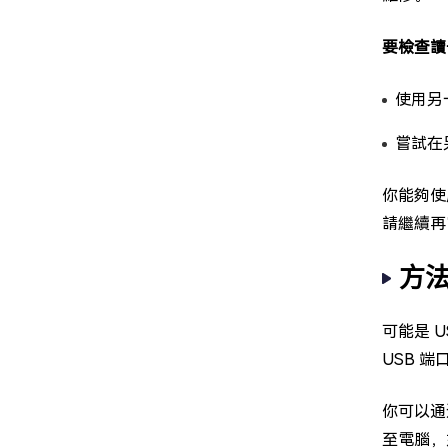
要檢查讀
使用另
嘗試在
你能夠使
請繼續再
方
可能是 
USB 端
你可以通
至電腦，