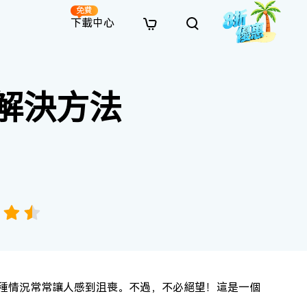
免費
下載中心
全新
解決方案
免費線上修復
解決方案
AI 圖像風格轉換
解決方法
· 繞過 Win 11 升級限制
· SD 記憶卡救援
· 硬碟資料救援
· 查找重複檔案（Win）
線上影片修復
· AI 3D 可動公仔提示詞
· 硬碟對拷
· USB 隨身碟救援
· 資源回收桶救援
· 優化 Mac 速度
線上照片修復
· 電影感 AI 影像提示詞
· 擴充 C 槽
· 資料救援
· Office 檔案救援
· 釋放磁碟空間
線上檔案修復
· 動漫轉真實風格提示詞
· 將 MBR 轉換為 GPT
· 照片恢復
· 影片恢復
· 清理 Mac 儲存空間
線上音訊修復
· AI 動漫風格人像提示詞
· AI 樂高積木風格提示詞
這種情況常常讓人感到沮喪。不過，不必絕望！這是一個