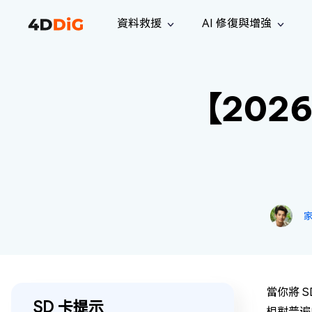
資料救援
AI 修復與增強
Windows 管理工具
支援
電腦清理工具
解決方案
iPh
Windows 資料救援
救援遺失
【20
從 Windows 系統中恢復已刪除的檔
支援中心
用戶指
Partition Manager
Duplicat
案
Wha
指南·常見問答·聯絡我們
用戶指南
Windows 磁碟管理工具
查找並移
恢復 W
專業版
免費版
訂閱更新
相關資
Disk Copy
Tenorsh
最新更新
所有技巧
複製磁碟或分割區
徹底清理並
升級
Mac 資料救援
聯絡我們
全新
4DDiG File Repair
Windows Backup
從 macOS 系統中恢復已刪除的檔案
AI 驅動的檔案修復與增強 >>
備份電腦資料，守護檔案安全
專業版
免費版
系統修復
Windows Boot Genius
幾分鐘內修復 Windows 問題
當你將 
Mac Boot Genius
SD 卡提示
免費修復 Mac 問題
相對普遍