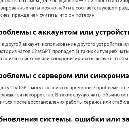
да чаты на самом деле не удалены — они просто архиви
вированные чаты можно найти в соответствующем разде
исчез, прежде чем считать, что он потерян.
роблемы с аккаунтом или устройс
 в другой аккаунт, использование другого устройства ил
история чатов ChatGPT пропадёт. В таких ситуациях чат
а войти в систему или синхронизировать аккаунт, чтобы 
роблемы с сервером или синхрони
да у ChatGPT могут возникать временные проблемы с с
ражаются некорректно. В таких случаях чаты обычно ост
иться после восстановления работы сервиса или стабил
бновления системы, ошибки или з