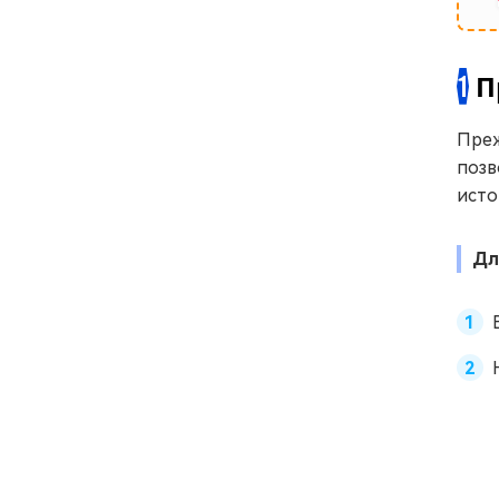
1
П
Преж
позв
исто
Дл