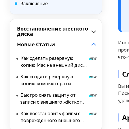
Заключение
Восстановление жесткого
диска
Иног
Новые Статьи
прои
что-
Как сделать резервную
копию Mac на внешний диск
шаг за шагом
С
Как создать резервную
копию компьютера на
Вы м
внешний жесткий диск
Поск
Быстро снять защиту от
Windows 11/10?
удал
записи с внешнего жёсткого
диска
Как восстановить файлы с
А
повреждённого внешнего
жёсткого диска на Mac?