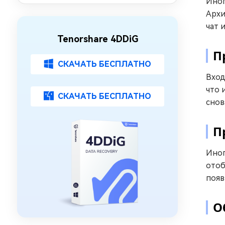
Иног
Архи
чат 
Tenorshare 4DDiG
П
СКАЧАТЬ БЕСПЛАТНО
Вход
что 
СКАЧАТЬ БЕСПЛАТНО
снов
П
Иног
отоб
появ
О