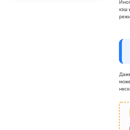
Иног
кэш 
режи
Даже
може
неск