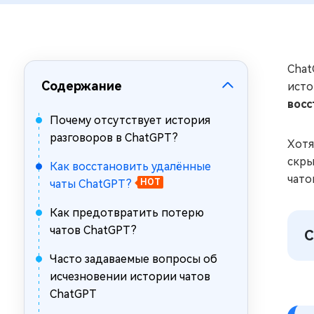
за минуты
Mac Boot Genius
Устранение проблем с Mac за
минуты
Chat
Содержание
исто
восс
Почему отсутствует история
разговоров в ChatGPT?
Хотя
скры
Как восстановить удалённые
чато
чаты ChatGPT?
HOT
Как предотвратить потерю
чатов ChatGPT?
С
Часто задаваемые вопросы об
исчезновении истории чатов
ChatGPT