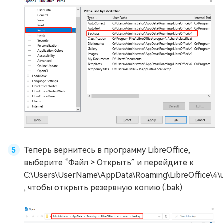
Теперь вернитесь в программу LibreOffice,
выберите “Файл > Открыть” и перейдите к
C:\Users\UserName\AppData\Roaming\LibreOffice\4\
, чтобы открыть резервную копию (.bak).