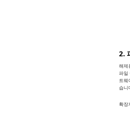
2.
해제
파일 
트웨어
습니
확장자