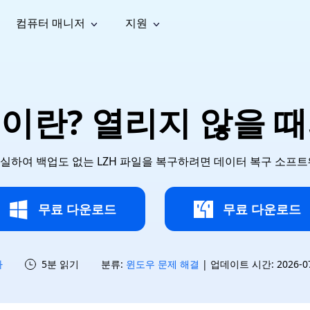
컴퓨터 매니저
지원
능
소셜 미디어
복구 도구
온라
iOS26
one 데이터 복구
Android 데이터 복구
iPhone/iPad 데이터 복구
손실된 Android 데이터 복구
AI
가이드
동영상
사진 복
문서 복
e File Deleter
Dll Fixer
일이란? 열리지 않을 
tsApp 데이터 복구
LINE 데이터 복구
이드 센터
복구
구
구
검색 및 삭제
Windows DLL 오류 수정
sApp 메시지 복구
백업 없이 LINE 채팅 복구
브랜드 리뉴얼
법 가이드
are Cleamio
Email Repair
영상 화
사진 화
오디오
& 해결 방법
화 및 정밀 클린
손상된 PST/OST 파일 복구
질 높이
질 높이
실하여 백업도 없는 LZH 파일을 복구하려면 데이터 복구 소프트
AI
AI
복구
기
기
무료 다운로드
무료 다운로드
하
5분 읽기
분류:
윈도우 문제 해결
| 업데이트 시간: 2026-07-