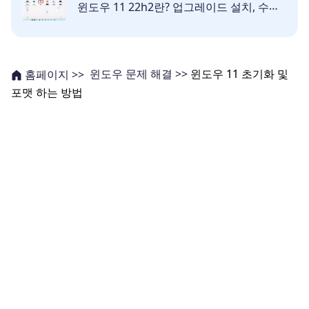
윈도우 11 22h2란? 업그레이드 설치, 수동 업데이트 방법까지 [자세한 설명]
윈도우 문제 해결 >>
윈도우 11 초기화 및
홈페이지 >>
포맷 하는 방법
다양한 유틸리티 추천
윈도우 데이터 복구
유용한 링크
맥 데이터 복구
꿀팁 모음
회사 관련