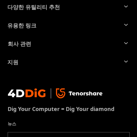
다양한 유틸리티 추천
윈도우 데이터 복구
유용한 링크
맥 데이터 복구
꿀팁 모음
회사 관련
파티션 관리 도구
SD 카드 복구
회사소개
중복 파일 찾기 및 제거
지원
맥 복구 솔루션
비즈니스 문의
손상된 파일 복원
지원센터
윈도우 복구 솔루션
개인정보처리방침
DLL 오류 수정
문의
중복 파일 제거
이용약권
다운로드 센터
USB 복구
Dig Your Computer = Dig Your diamond
쿠키정책(업데이트됨)
스토어
뉴스
제품 가이드