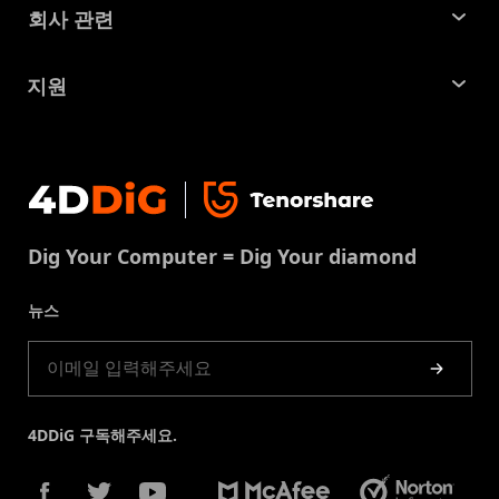
꿀팁 모음
회사 관련
파티션 관리 도구
SD 카드 복구
회사소개
중복 파일 찾기 및 제거
지원
맥 복구 솔루션
비즈니스 문의
손상된 파일 복원
지원센터
윈도우 복구 솔루션
개인정보처리방침
DLL 오류 수정
문의
중복 파일 제거
이용약권
다운로드 센터
USB 복구
Dig Your Computer = Dig Your diamond
쿠키정책(업데이트됨)
스토어
뉴스
제품 가이드
4DDiG 구독해주세요.