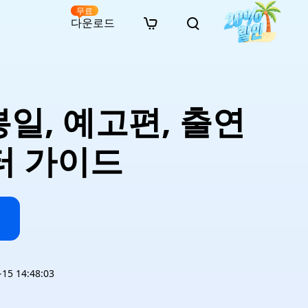
무료
다운로드
New
인 무료 복구
자료
자료
AI 이미지 스타일 변환
· 윈도우 11 우회 설치
· SD 카드 복구
· 외장하드 복구
· 중복 파일 찾기 (Win)
온라인 동영상 복구
· AI 3D 액션 피규어 프롬프트
개봉일, 예고편, 출연
· 하드 디스크 복사
· USB 복구
· 파티션 복구
· 중복 파일 찾기 (Mac)
온라인 사진 복구
· 시네마틱 AI 이미지 프롬프트
· C 드라이브 확장
· 한글 파일 복구
· 오피스 파일 복구
· 디스크 공간 확보 (Win)
온라인 문서 복구
· 애니메이션 실사 변환 프롬프트
· MBR GPT 변환
· 사진 복구
· 동영상 복구
· Mac 저장 공간 최적화
터 가이드
온라인 오디오 복구
· AI 애니메이션 인물 프롬프트
· AI 벽돌 스타일 사진 프롬프트
5 14:48:03