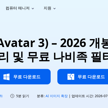
컴퓨터 매니저
지원
능
소셜 미디어
복구 도구
온라
iOS26
one 데이터 복구
Android 데이터 복구
iPhone/iPad 데이터 복구
손실된 Android 데이터 복구
AI
가이드
동영상
사진 복
문서 복
e File Deleter
Dll Fixer
vatar 3) – 2026 
tsApp 데이터 복구
LINE 데이터 복구
이드 센터
복구
구
구
검색 및 삭제
Windows DLL 오류 수정
sApp 메시지 복구
백업 없이 LINE 채팅 복구
브랜드 리뉴얼
법 가이드
are Cleamio
Email Repair
영상 화
사진 화
거리 및 무료 나비족 필
오디오
& 해결 방법
화 및 정밀 클린
손상된 PST/OST 파일 복구
질 높이
질 높이
AI
AI
복구
기
기
무료 다운로드
무료 다운로드
하
5분 읽기
분류:
AI 이미지 확장
| 업데이트 시간: 2026-07-1