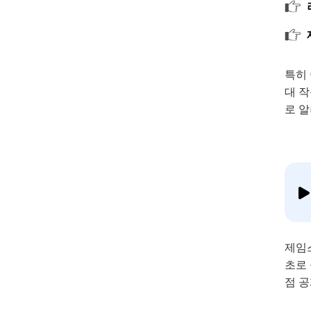
특히 
대 작
로 
제임
초로 
점 