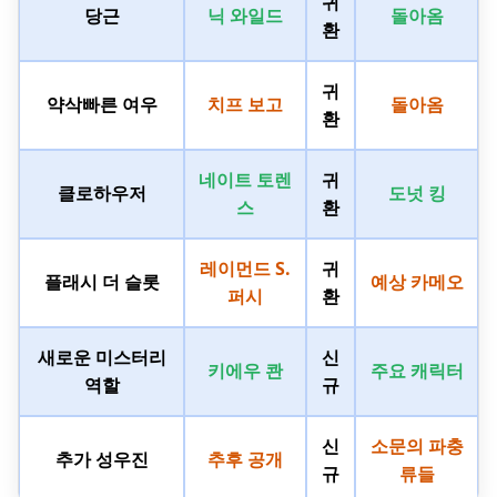
귀
당근
닉 와일드
돌아옴
환
귀
약삭빠른 여우
치프 보고
돌아옴
환
네이트 토렌
귀
클로하우저
도넛 킹
스
환
레이먼드 S.
귀
플래시 더 슬롯
예상 카메오
퍼시
환
새로운 미스터리
신
키에우 콴
주요 캐릭터
역할
규
신
소문의 파충
추가 성우진
추후 공개
규
류들