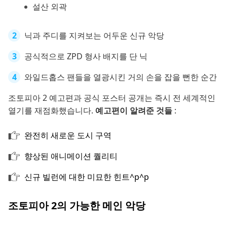
설산 외곽
닉과 주디를 지켜보는 어두운 신규 악당
공식적으로 ZPD 형사 배지를 단 닉
와일드홉스 팬들을 열광시킨 거의 손을 잡을 뻔한 순간
조토피아 2 예고편과 공식 포스터 공개는 즉시 전 세계적인
열기를 재점화했습니다.
예고편이 알려준 것들
:
완전히 새로운 도시 구역
향상된 애니메이션 퀄리티
신규 빌런에 대한 미묘한 힌트^p^p
조토피아 2의 가능한 메인 악당