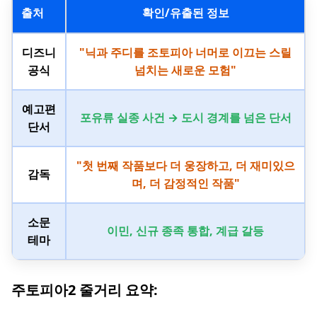
출처
확인/유출된 정보
디즈니
"닉과 주디를 조토피아 너머로 이끄는 스릴
공식
넘치는 새로운 모험"
예고편
포유류 실종 사건 → 도시 경계를 넘은 단서
단서
"첫 번째 작품보다 더 웅장하고, 더 재미있으
감독
며, 더 감정적인 작품"
소문
이민, 신규 종족 통합, 계급 갈등
테마
주토피아2 줄거리 요약: