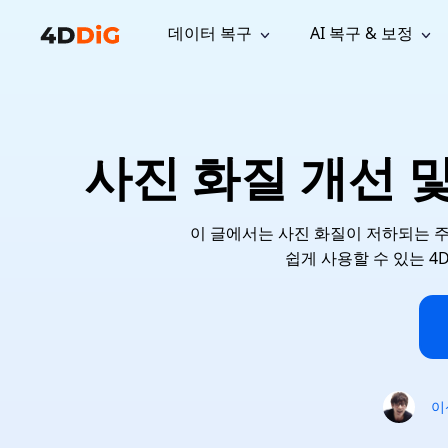
데이터 복구
AI 복구 & 보정
윈도우 관리 도구
지원
컴퓨터 정리 도구
자료
기
iPh
Windows 데이터 복구
손실된 
윈도우에서 삭제된 파일 복구
지원 센터
사용자 
Partition Manager
Duplicat
사진 화질 개선 
Wha
가이드, 라이선스, 문의
사용자 가
Windows용 간편 디스크 관리
중복 파일 
프로
무료
What
구독 업데이트
사용 방
Disk Copy
Tenorsh
Update
최신 업데이트
모든 팁 
디스크 또는 파티션 복제
Mac 최적
Mac 데이터 복구
이 글에서는 사진 화질이 저하되는 주
macOS에서 삭제된 파일 복구
문의하기
NEW
쉽게 사용할 수 있는 4D
4DDiG File Repair
Windows Backup
AI 기반 파일 복구 및 보정 >>
컴퓨터 데이터 안전 백업
프로
무료
시스템 복구
Windows Boot Genius
Windows 문제를 몇 분 내 해결
이
Mac Boot Genius
Mac 문제 무료 복구