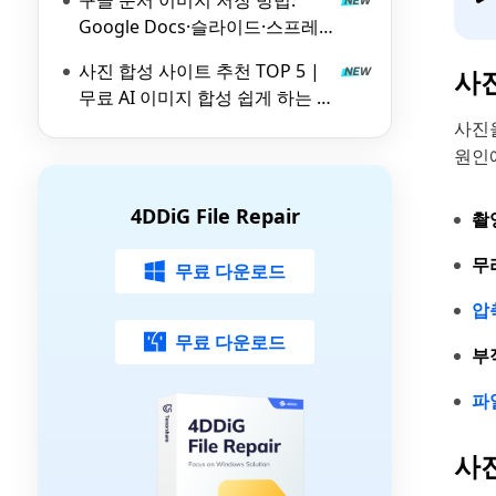
구글 문서 이미지 저장 방법:
Google Docs·슬라이드·스프레
드시트 이미지 추출하기
사진 합성 사이트 추천 TOP 5 |
사
무료 AI 이미지 합성 쉽게 하는 방
법
사진
원인
4DDiG File Repair
촬
무
무료 다운로드
압
무료 다운로드
부
파
사