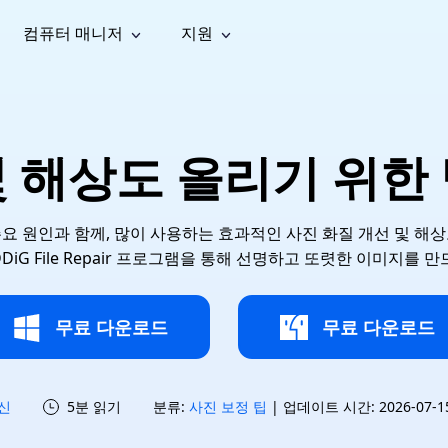
컴퓨터 매니저
지원
능
소셜 미디어
복구 도구
온라
iOS26
one 데이터 복구
Android 데이터 복구
iPhone/iPad 데이터 복구
손실된 Android 데이터 복구
AI
가이드
동영상
사진 복
문서 복
e File Deleter
Dll Fixer
및 해상도 올리기 위한 
tsApp 데이터 복구
LINE 데이터 복구
이드 센터
복구
구
구
검색 및 삭제
Windows DLL 오류 수정
sApp 메시지 복구
백업 없이 LINE 채팅 복구
브랜드 리뉴얼
법 가이드
are Cleamio
Email Repair
영상 화
사진 화
오디오
& 해결 방법
화 및 정밀 클린
손상된 PST/OST 파일 복구
질 높이
질 높이
요 원인과 함께, 많이 사용하는 효과적인 사진 화질 개선 및 해
AI
AI
복구
기
기
DiG File Repair 프로그램을 통해 선명하고 또렷한 이미지를
무료 다운로드
무료 다운로드
신
5분 읽기
분류:
사진 보정 팁
| 업데이트 시간: 2026-07-15 