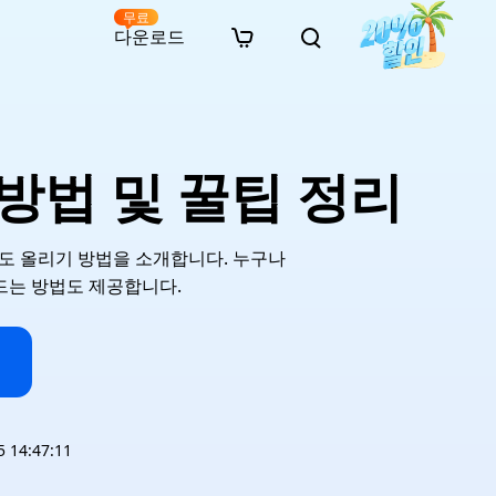
무료
다운로드
New
인 무료 복구
자료
자료
AI 이미지 스타일 변환
· 윈도우 11 우회 설치
· SD 카드 복구
· 외장하드 복구
· 중복 파일 찾기 (Win)
온라인 동영상 복구
· AI 3D 액션 피규어 프롬프트
방법 및 꿀팁 정리
· 하드 디스크 복사
· USB 복구
· 파티션 복구
· 중복 파일 찾기 (Mac)
온라인 사진 복구
· 시네마틱 AI 이미지 프롬프트
· C 드라이브 확장
· 한글 파일 복구
· 오피스 파일 복구
· 디스크 공간 확보 (Win)
온라인 문서 복구
· 애니메이션 실사 변환 프롬프트
· MBR GPT 변환
· 사진 복구
· 동영상 복구
· Mac 저장 공간 최적화
온라인 오디오 복구
· AI 애니메이션 인물 프롬프트
상도 올리기 방법을 소개합니다. 누구나
· AI 벽돌 스타일 사진 프롬프트
 만드는 방법도 제공합니다.
14:47:11