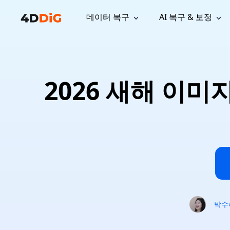
데이터 복구
AI 복구 & 보정
윈도우 관리 도구
지원
컴퓨터 정리 도구
자료
기
iPh
Windows 데이터 복구
손실된 
윈도우에서 삭제된 파일 복구
지원 센터
사용자 
Partition Manager
Duplicat
2026 새해 이미
Wha
가이드, 라이선스, 문의
사용자 가
Windows용 간편 디스크 관리
중복 파일 
프로
무료
What
구독 업데이트
사용 방
Disk Copy
Tenorsh
Update
최신 업데이트
모든 팁 
디스크 또는 파티션 복제
Mac 최적
Mac 데이터 복구
macOS에서 삭제된 파일 복구
문의하기
NEW
4DDiG File Repair
Windows Backup
AI 기반 파일 복구 및 보정 >>
컴퓨터 데이터 안전 백업
프로
무료
시스템 복구
Windows Boot Genius
Windows 문제를 몇 분 내 해결
박수
Mac Boot Genius
Mac 문제 무료 복구