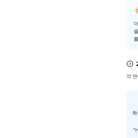
더
을
를
각 면
화
"