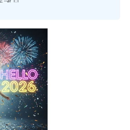
--ar 1:1