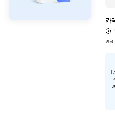
카테
인물
[
2