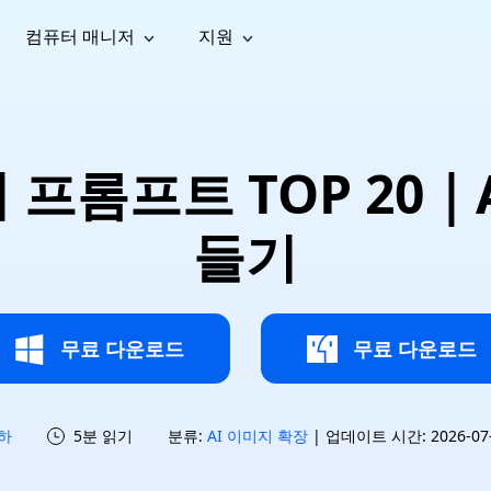
컴퓨터 매니저
지원
능
소셜 미디어
복구 도구
온라
iOS26
one 데이터 복구
Android 데이터 복구
iPhone/iPad 데이터 복구
손실된 Android 데이터 복구
AI
가이드
동영상
사진 복
문서 복
e File Deleter
Dll Fixer
지 프롬프트 TOP 20｜
tsApp 데이터 복구
LINE 데이터 복구
이드 센터
복구
구
구
검색 및 삭제
Windows DLL 오류 수정
sApp 메시지 복구
백업 없이 LINE 채팅 복구
브랜드 리뉴얼
법 가이드
are Cleamio
Email Repair
영상 화
사진 화
들기
오디오
& 해결 방법
화 및 정밀 클린
손상된 PST/OST 파일 복구
질 높이
질 높이
AI
AI
복구
기
기
무료 다운로드
무료 다운로드
하
5분 읽기
분류:
AI 이미지 확장
| 업데이트 시간: 2026-07-1