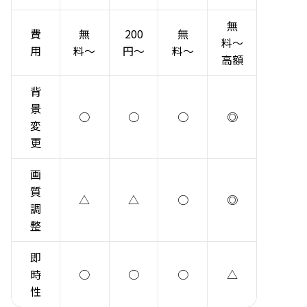
無
費
無
200
無
料〜
用
料〜
円〜
料〜
高額
背
景
○
○
○
◎
変
更
画
質
△
△
○
◎
調
整
即
時
○
○
○
△
性