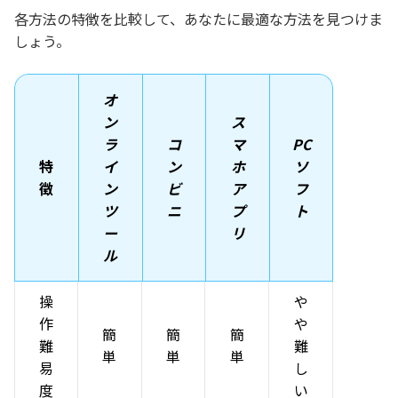
各方法の特徴を比較して、あなたに最適な方法を見つけま
しょう。
オ
ン
ス
ラ
コ
マ
PC
特
イ
ン
ホ
ソ
徴
ン
ビ
ア
フ
ツ
ニ
プ
ト
ー
リ
ル
操
や
作
や
簡
簡
簡
難
難
単
単
単
易
し
度
い