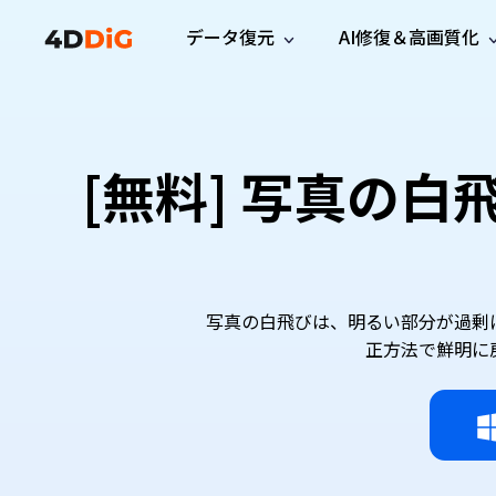
データ復元
AI修復＆高画質化
Windows管理
サポート
PCクリーンアッ
リソース
機能
iPh
Windows データ復元
iPho
Windowsで削除したファイルを復元
サポートセンター
ユーザ
Partition Manager
Duplicat
[無料] 写真の
Wha
ガイド・お問い合わせ
ユーザー
Windows向けディスク管理ツール
重複ファ
プロ版
無料版
Wha
サブスク更新情報
使い方
Disk Copy
Tenorsh
最新版
最新のお知らせ
ヒントと
ディスクをクローン
Macを徹
Mac データ復元
macOSで削除したファイルを復元
お問い合わせ
新製品
4DDiG File Repair
Windows Backup
AIによるファイル修復と高画質化>>
データ保護向けPCバックアップ
写真の白飛びは、明るい部分が過剰
プロ版
無料版
正方法で鮮明に
システム修復
Windows Boot Genius
Windowsの問題を数分で修復
Mac Boot Genius
Macの問題を無料で修復