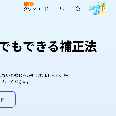
無料
ダウンロード
新着
イン修復
リソース
リソース
AI画像スタイル変換
· Win11制限を回避
· SDカード復元
· HDDデータ復元
· 重複検索（Win）
イン動画修復
· AI 3Dアクションフィギュアプロンプト
誰でもできる補正法
· ハードディスクをクローン
· USBデータ復元
· ゴミ箱復元
· 重複検索（Mac）
イン写真修復
· シネマ風AI画像プロンプト
· Cドライブを拡張
· ファイル復元
· エクセル復元
· ディスク容量を解放
インファイル修復
· アニメ実写化プロンプト
· MBRをGPTに変換
· 写真復元
· 動画復元
· Macストレージを整理
イン音声修復
· AIアニメポートレートプロンプト
· AIレゴ風写真プロンプト
えないと感じるかもしれませんが、補
てみてください。
ド