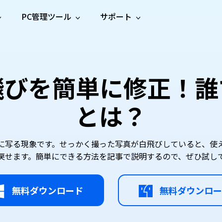
PC管理ツール
サポート
プ
ソーシャルメディア
修復ツール
無料オンラ
iOS26
one データ復元
Android データ復元
ne／iPadのデータを復元
Androidのデータを復元
AI
オンラ
ーガイド
ドキュ
e File Deleter
Dll Fixer
白飛びを簡単に修正！
動画修
写真修
オンラ
tsApp データ復元
LINE データ復元
ガイドセンター
メント
イルを検出・削除
WindowsのDLLエラーを修復
復
復
オンラ
tsAppのデータを復元
LINEのデータを復元
修復
新製
ガイド
are Cleamio
Email Repair
とは？
品
オンラ
対処法
底クリーンアップ＆最適化
破損したPST/OSTファイルを修復
音声修
動画高
写真高
AI
AI
復
画質化
画質化
に写る現象です。せっかく撮った写真が白飛びしていると、使
戻せます。簡単にできる方法を記事で説明するので、ぜひ試し
無料ダウンロード
無料ダウンロー