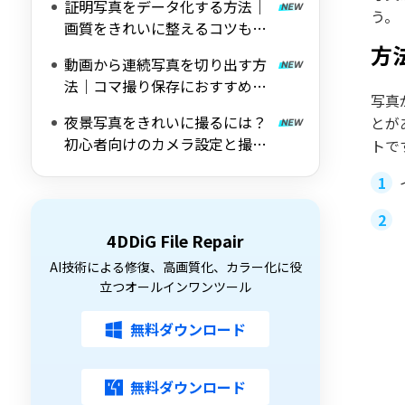
証明写真をデータ化する方法｜
う。
画質をきれいに整えるコツも解
説
方
動画から連続写真を切り出す方
法｜コマ撮り保存におすすめの
写真
ツールも紹介
夜景写真をきれいに撮るには？
とがあ
初心者向けのカメラ設定と撮影
トで
のコツを解説
4DDiG File Repair
AI技術による修復、高画質化、カラー化に役
立つオールインワンツール
無料ダウンロード
無料ダウンロード