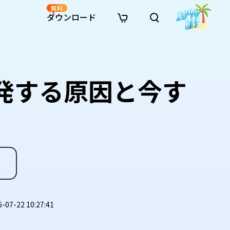
無料
ダウンロード
新着
イン修復
リソース
リソース
AI画像スタイル変換
· Win11制限を回避
· SDカード復元
· HDDデータ復元
· 重複検索（Win）
イン動画修復
· AI 3Dアクションフィギュアプロンプト
が頻発する原因と今す
· ハードディスクをクローン
· USBデータ復元
· ゴミ箱復元
· 重複検索（Mac）
イン写真修復
· シネマ風AI画像プロンプト
· Cドライブを拡張
· ファイル復元
· エクセル復元
· ディスク容量を解放
インファイル修復
· アニメ実写化プロンプト
· MBRをGPTに変換
· 写真復元
· 動画復元
· Macストレージを整理
イン音声修復
· AIアニメポートレートプロンプト
· AIレゴ風写真プロンプト
7-22 10:27:41