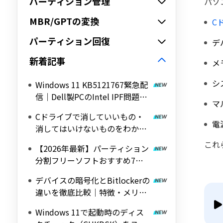
パーティション管理
パソ
MBR/GPTの変換
C
パーティション回復
デ
新着記事
メ
シ
Windows 11 KB5121767緊急配
信｜Dell製PCのIntel IPF問題を
マ
修正する帯域外（OOB）アップ
Cドライブで消していいもの・
デート
電
消してはいけないものをわかり
やすく解説
これ
【2026年最新】パーティション
分割フリーソフトおすすめ7選
｜Windows 11/10対応の無料ツ
デバイスの暗号化とBitlockerの
ールを紹介
違いを徹底比較｜特徴・メリッ
ト・デメリットをわかりやすく
Windows 11で起動時のディス
解説