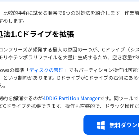
、比較的手軽に試せる順番で8つの対処法を紹介します。作業
すめします。
処法1.Cドライブを拡張
コンフリーズが頻発する最大の原因の一つが、Cドライブ（システ
モリやテンポラリファイルを大量に生成するため、空き容量が
dowsの標準「
ディスクの管理
」でもパーティション操作は可能
」という制約があります。DドライブがCドライブの右側にあ
ん。
制約を解消するのが
4DDiG Partition Manager
です。同ツール
てCドライブを拡張できます。操作も直感的で、ドラッグ操作
無料ダウン