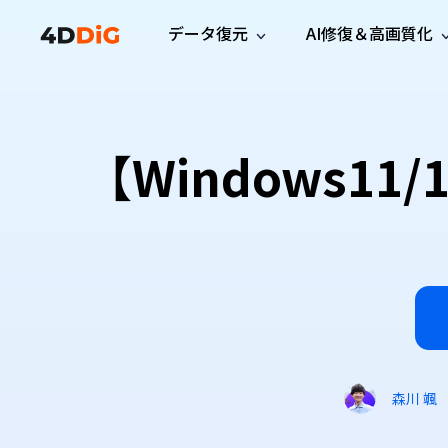
データ復元
AI修復＆高画質化
Windows管理
サポート
PCクリーンアッ
リソース
機能
iPh
Windows データ復元
iPho
Windowsで削除したファイルを復元
サポートセンター
ユーザ
Partition Manager
Duplicat
【Windows1
Wha
ガイド・お問い合わせ
ユーザー
Windows向けディスク管理ツール
重複ファ
プロ版
無料版
Wha
サブスク更新情報
使い方
Disk Copy
Tenorsh
最新版
最新のお知らせ
ヒントと
ディスクをクローン
Macを徹
Mac データ復元
macOSで削除したファイルを復元
お問い合わせ
新製品
4DDiG File Repair
Windows Backup
AIによるファイル修復と高画質化>>
データ保護向けPCバックアップ
プロ版
無料版
システム修復
Windows Boot Genius
Windowsの問題を数分で修復
森川 颯
Mac Boot Genius
Macの問題を無料で修復