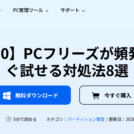
PC管理ツール
サポート
プ
ソーシャルメディア
修復ツール
無料オンラ
iOS26
one データ復元
Android データ復元
ne／iPadのデータを復元
Androidのデータを復元
AI
オンラ
ーガイド
ドキュ
e File Deleter
Dll Fixer
1/10】PCフリーズ
動画修
写真修
オンラ
tsApp データ復元
LINE データ復元
ガイドセンター
メント
イルを検出・削除
WindowsのDLLエラーを修復
復
復
オンラ
tsAppのデータを復元
LINEのデータを復元
修復
新製
ガイド
are Cleamio
Email Repair
ぐ試せる対処法8選
品
オンラ
対処法
底クリーンアップ＆最適化
破損したPST/OSTファイルを修復
音声修
動画高
写真高
AI
AI
復
画質化
画質化
無料ダウンロード
今すぐ購入
5分で読める
カテゴリ：
パーティション管理
｜更新日：2026-0