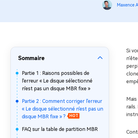
sur Windows
en quelq
Maxence A
4DDiG Email Repair
Mac Bo
Réparer les fichiers PST/OST
Réparer 
corrompus
gratuite
Si vo
Sommaire
n'ête
perp
Partie 1 : Raisons possibles de
clone
l'erreur « Le disque sélectionné
empê
n'est pas un disque MBR fixe »
Mais 
Partie 2 : Comment corriger l'erreur
rails
« Le disque sélectionné n'est pas un
inst
disque MBR fixe » ?
HOT
FAQ sur la table de partition MBR
Conti