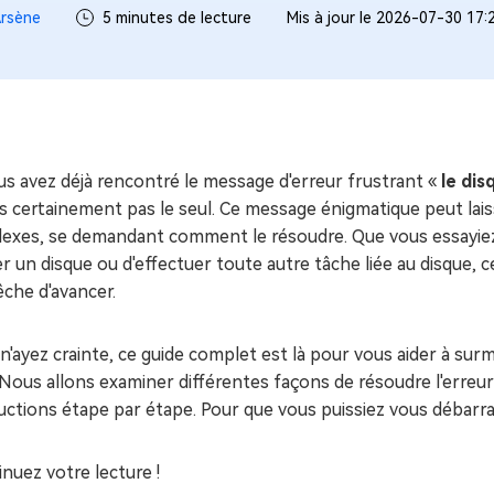
ues minutes
rsène
5 minutes de lecture
Mis à jour le 2026-07-30 17:
ot Genius
les problèmes Mac
ment
us avez déjà rencontré le message d'erreur frustrant «
le dis
s certainement pas le seul. Ce message énigmatique peut laiss
lexes, se demandant comment le résoudre. Que vous essayiez 
r un disque ou d'effectuer toute autre tâche liée au disque, 
che d'avancer.
n'ayez crainte, ce guide complet est là pour vous aider à su
. Nous allons examiner différentes façons de résoudre l'erreur
ructions étape par étape. Pour que vous puissiez vous débar
nuez votre lecture !