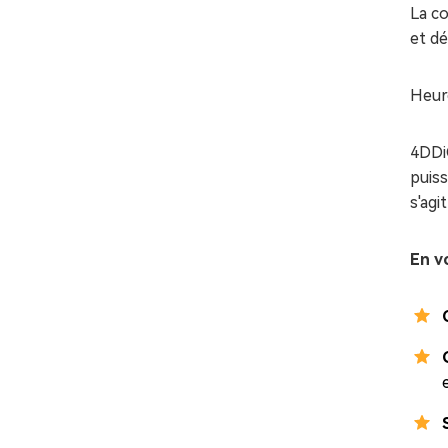
La co
et d
Heure
4DDi
puiss
s'agi
En vo