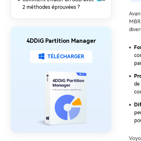
sur Mac
2 méthodes éprouvées ?
Avant
MBR f
dive
4DDiG Partition Manager
Fo
co
TÉLÉCHARGER
par
Pr
de
co
Di
peu
pou
Voyo