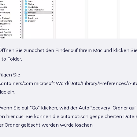
ffnen Sie zunächst den Finder auf Ihrem Mac und klicken Si
 to Folder.
ügen Sie
/Containers/com.microsoft.Word/Data/Library/Preferences/Aut
ac ein.
enn Sie auf "Go" klicken, wird der AutoRecovery-Ordner auf
on hier aus, Sie können die automatisch gespeicherten Date
der Ordner gelöscht werden würde löschen.