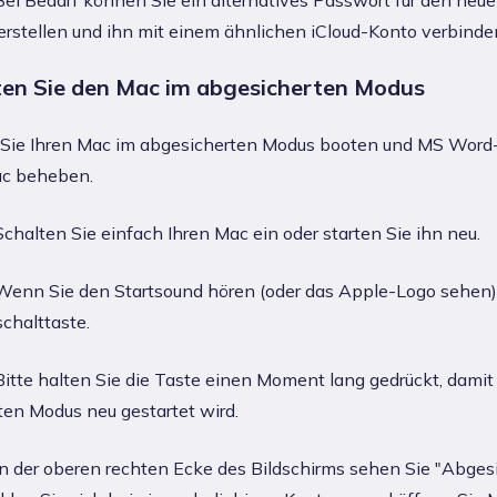
ei Bedarf können Sie ein alternatives Passwort für den neu
rstellen und ihn mit einem ähnlichen iCloud-Konto verbinde
ten Sie den Mac im abgesicherten Modus
Sie Ihren Mac im abgesicherten Modus booten und MS Word
c beheben.
chalten Sie einfach Ihren Mac ein oder starten Sie ihn neu.
enn Sie den Startsound hören (oder das Apple-Logo sehen)
chalttaste.
itte halten Sie die Taste einen Moment lang gedrückt, damit
en Modus neu gestartet wird.
n der oberen rechten Ecke des Bildschirms sehen Sie "Abges