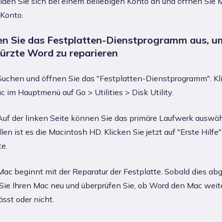
lden Sie sich bei einem beliebigen Konto an und öffnen Sie
 Konto.
en Sie das Festplatten-Dienstprogramm aus, u
ürzte Word zu reparieren
uchen und öffnen Sie das "Festplatten-Dienstprogramm". Kl
 im Hauptmenü auf Go > Utilities > Disk Utility.
uf der linken Seite können Sie das primäre Laufwerk auswäh
en ist es die Macintosh HD. Klicken Sie jetzt auf "Erste Hilfe"
e.
ac beginnt mit der Reparatur der Festplatte. Sobald dies ab
n Sie Ihren Mac neu und überprüfen Sie, ob Word den Mac weit
ässt oder nicht.