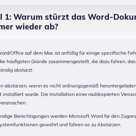
il 1: Warum stürzt das Word-Dok
mer wieder ab?
ord/Office auf dem Mac ist anfällig für einige spezifische Fehl
ie häufigsten Gründe zusammengestellt, die dazu führen, da
ändig abstürzt:
n abstürzen, wenn es nicht ordnungsgemäß heruntergeladen
 installiert wurde. Die Installation einer raubkopierten Versi
verursachen.
ndige Berechtigungen werden Microsoft Word für den Zugan
ystemfunktionen gewährt und führen so zu Abstürzen.