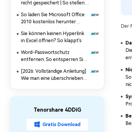
nicht gespeichert | So stellen
Sie ungespeicherte
So laden Sie Microsoft Office
Dokumente wieder her
2010 kostenlos herunter
Der 
(32‑/64‑Bit)
Sie können keinen Hyperlink
in Excel öffnen? So klappt's
Da
Di
Word-Passwortschutz
en
entfernen: So entsperren Sie
Ihre Dokumente [2026]
Ni
[2026: Vollständige Anleitung]
So
Wie man eine überschriebene
ni
Excel-Datei auf dem Mac
wiederherstellt
Sy
Pr
Tenorshare 4DDiG
Be
Be
Gratis Download