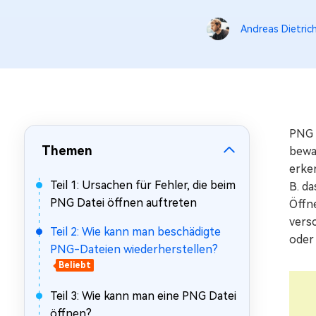
Mac Boot Genius
Mac-Probleme kostenlos
Andreas Dietric
beheben
PNG g
Themen
bewa
erke
Teil 1: Ursachen für Fehler, die beim
B. da
PNG Datei öffnen auftreten
Öffne
vers
Teil 2: Wie kann man beschädigte
oder
PNG-Dateien wiederherstellen?
Beliebt
Teil 3: Wie kann man eine PNG Datei
öffnen?