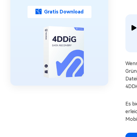
Gratis Download
Wenn
Grün
Date
4DDi
Es bi
erle
Mobi