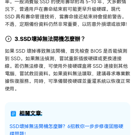
率。一般消費級 SSD 的使用壽命約為 5-10 年，大多數情
況下，普通用戶在壽命結束前可能更早升級硬碟。現代
SSD 具有壽命管理技術，當壽命接近結束時會提前警告。
不過，定期備份資料仍然非常重要，以防意外損壞或故障！
3.SSD壞掉無法開機怎麼辦？
如果 SSD 壞掉導致無法開機，首先檢查 BIOS 是否能偵測
到 SSD。如果無法偵測，嘗試重新插拔硬碟或更換連接
線。若仍無法修復，可使用外接硬碟盒將 SSD 連接到其他
電腦，嘗試救回資料。如果資料無法讀取，建議尋求專業數
據恢復服務。同時，可準備替換硬碟並重灌系統以恢復正常
使用。
相關文章:
SSD壞掉無法開機怎麼辦？6招教你一步步修復固態硬
碟問題！