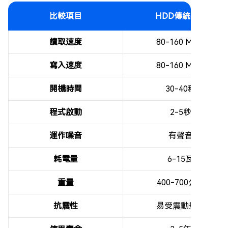
比較項目
HDD傳統硬碟
讀取速度
80-160 MB/s
寫入速度
80-160 MB/s
開機時間
30-40秒
程式啟動
2-5秒
運作噪音
有聲音
耗電量
6-15瓦
重量
400-700公克
抗震性
易受震動影響