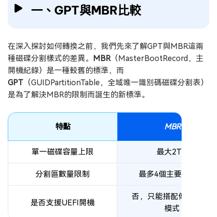
一、GPT與MBR比較
在深入探討如何轉換之前，我們先來了解GPT與MBR這兩
種磁碟分割樣式的差異。
MBR
（MasterBootRecord，主
開機紀錄）是一種較舊的標準，而
GPT
（GUIDPartitionTable，全域唯一識別碼磁碟分割表）
是為了解決MBR的限制而誕生的新標準。
特點
MBR
單一磁碟容量上限
最大2TB
分割區數量限制
最多4個主要分割區
否，只能搭配傳統BIOS
是否支援UEFI開機
模式