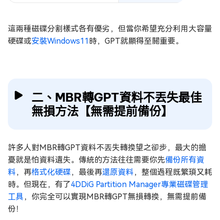
這兩種磁碟分割樣式各有優劣，但當你希望充分利用大容量
硬碟或
安裝Windows11
時，GPT就顯得至關重要。
二、MBR轉GPT資料不丟失最佳
無損方法【無需提前備份】
許多人對MBR轉GPT資料不丟失轉換望之卻步，最大的擔
憂就是怕資料遺失。傳統的方法往往需要你先
備份所有資
料
，再
格式化硬碟
，最後再
還原資料
，整個過程既繁瑣又耗
時。但現在，有了
4DDiG Partition Manager專業磁碟管理
工具
，你完全可以實現MBR轉GPT無損轉換，無需提前備
份！