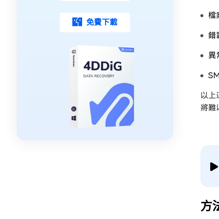
檔
免費下載
錯
異
S
以上
將難
方