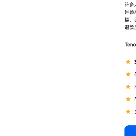
許多
是參
標，
退款
Ten