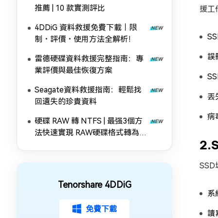
推薦 | 10 款實測評比
援工
4DDiG 資料救援免費下載｜限
S
制・評價・使用方法全解析！
誤
雷德硬碟資料救援完整指南：專
業評價與最佳恢復方案
S
Seagate資料救援指南：輕鬆找
丟
回遺失的珍貴資料
病
硬碟 RAW 轉 NTFS | 最强3個方
法快速實現 RAW硬碟格式轉為
2
NTFS！
SS
Tenorshare 4DDiG
系
免費下載
讀