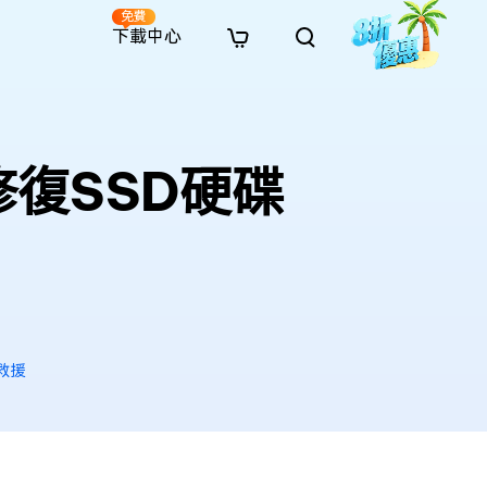
免費
下載中心
全新
解決方案
免費線上修復
解決方案
AI 圖像風格轉換
· 繞過 Win 11 升級限制
· SD 記憶卡救援
· 硬碟資料救援
· 查找重複檔案（Win）
線上影片修復
· AI 3D 可動公仔提示詞
復SSD硬碟
· 硬碟對拷
· USB 隨身碟救援
· 資源回收桶救援
· 優化 Mac 速度
線上照片修復
· 電影感 AI 影像提示詞
· 擴充 C 槽
· 資料救援
· Office 檔案救援
· 釋放磁碟空間
線上檔案修復
· 動漫轉真實風格提示詞
· 將 MBR 轉換為 GPT
· 照片恢復
· 影片恢復
· 清理 Mac 儲存空間
線上音訊修復
· AI 動漫風格人像提示詞
· AI 樂高積木風格提示詞
救援