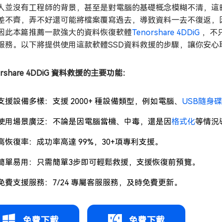
人並沒有工程師的背景，甚至是對電腦的基礎概念模糊不清，這
差不齊，弄不好還可能將檔案覆寫過去，導致資料一去不復返，
因此本篇推薦一款強大的資料恢復軟體
Tenorshare 4DDiG
，不
服務。以下將提供使用這款軟體SSD資料救援的步驟，讓你安心
orshare 4DDiG 資料救援的主要功能：
支援設備多樣：支援 2000+ 種設備類型，例如電腦、
USB隨身碟
使用場景廣泛：不論是因電腦當機、中毒，還是因
格式化
等情況
高恢復率：成功率高達 99%，30+項專利支援。
簡單易用：只需簡單3步即可輕鬆救援，支援恢復前預覽。
免費支援服務：7/24 專屬客服服務，及時免費更新。
免費下載
免費下載