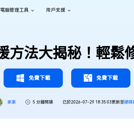
電腦管理工具
用戶支援
功能
社群媒體
修復工具
iOS 26
one 資料救援
Android 資料救援
的 iPhone/iPad 資料
救回 Android 資料
AI
南
影片修
照片修
檔案修
e File Deleter
Dll Fixer
救援方法大揭秘！輕鬆修
tsApp 資料恢復
LINE 資料恢復
中心
除重複檔案
修復 Windows 中的所有 DLL 錯誤
復
復
復
hatsApp 資料
無需備份復原 LINE 聊天記錄
全新
訊
are Cleamio
Email Repair
音訊修
影片增
照片增
AI
AI
與解決方案
優化您的 Mac
修復損毀的 PST/OST 檔案
復
強
強
免費下載
免費下載
家豪
5 分鐘閱讀
已於2026-07-29 18:35:03更新至
硬碟