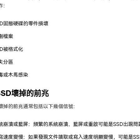
作：
SD固態硬碟的零件損壞
刪檔案
SD被格式化
失分區
毒或木馬感染
.SSD壞掉的前兆
D壞掉的前兆通常包括以下幾個信號：
統崩潰或藍屏：頻繁的系統崩潰、藍屏或重啟可能是SSD出現問
寫速度變慢：如果發現文件讀取或寫入速度明顯變慢，可能是SS