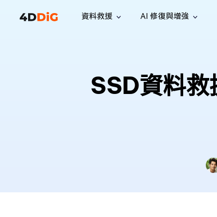
資料救援
AI 修復與增強
Windows 管理工具
支援
電腦清理工具
解決方案
iPh
Windows 資料救援
救援遺失
從 Windows 系統中恢復已刪除的檔
支援中心
用戶指
Partition Manager
Duplicat
SSD資料
案
Wha
指南·常見問答·聯絡我們
用戶指南
Windows 磁碟管理工具
查找並移
恢復 W
專業版
免費版
訂閱更新
相關資
Disk Copy
Tenorsh
最新更新
所有技巧
複製磁碟或分割區
徹底清理並
升級
Mac 資料救援
聯絡我們
全新
4DDiG File Repair
Windows Backup
從 macOS 系統中恢復已刪除的檔案
AI 驅動的檔案修復與增強 >>
備份電腦資料，守護檔案安全
專業版
免費版
系統修復
Windows Boot Genius
幾分鐘內修復 Windows 問題
Mac Boot Genius
免費修復 Mac 問題