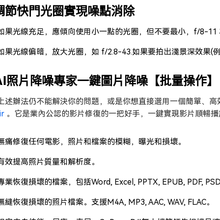
.調節快門光圈實現噪點消除
如果光線充足，應傾向使用小一點的光圈，但不要最小，f/8-11
如果光線偏暗，放大光圈，如 f/2.8-43.如果要拍出淺景深效果
.AI照片降噪專家一鍵圖片降噪【批量操作】
上述辦法仍不能解決你的問題，或是你想直接選用一個簡單、高
ir
。它是業內公認的影片修復的一把好手，一鍵實現影片順暢播放
無痛修復任何電影，照片和檔案的模糊，曝光和損壞。
有效提高照片質量和解析度。
專業恢復損壞的檔案，包括Word, Excel, PPTX, EPUB, PDF, PS
無縫恢復損壞的照片檔案。支援M4A, MP3, AAC, WAV, FLAC。