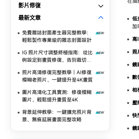
在攝
影片修復
最新文章
低
加
免費雜誌封面產生器完整教學：
高
輕鬆製作專業級的雜志封面設計
照
IG 照片尺寸調整終極指南：從比
例設定到畫質修復，告別裁切與
鏡
模糊
照片高清修復完整教學｜AI修復
數
模糊老照片，一鍵提升至4K畫質
相
圖片高清化工具實測：修復模糊
圖片，輕鬆提升畫質至4K
壓
背景延伸教學：一鍵擴充照片背
快
景、無痕延展畫面完整攻略
鏡