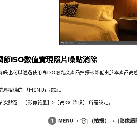
.調節ISO數值實現照片噪點消除
降噪也可以透過使用高ISO感光度產品拍攝來降低由於本產品高
按壓相機的 「MENU」按鈕。
依次點選：［影像質量］>［高ISO降噪］ 所需設定。