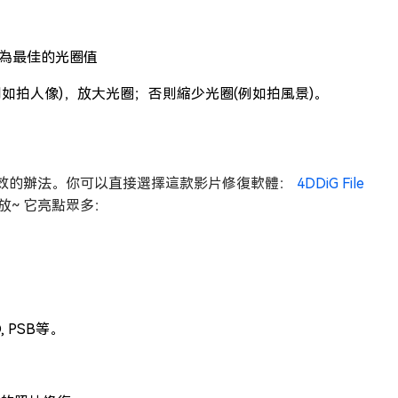
 為最佳的光圈值
(例如拍人像)，放大光圈；否則縮少光圈(例如拍風景)。
效的辦法。你可以直接選擇這款影片修復軟體：
4DDiG File
~ 它亮點眾多：
D, PSB等。