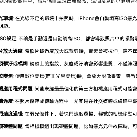
影的奇妙旅程中，照片偶爾呈現出顆粒感，這個常見的小麻煩背
光環境
: 在光線不足的環境中拍照時，iPhone會自動調高IS
明顯。
ISO設定
: 不論是手動還是自動調高ISO，都會導致照片中的噪
片放大過度
: 當照片被過度放大或裁剪時，畫素會被拉伸，這不
頭髒汙或模糊
: 鏡頭上的指紋、灰塵或汙漬會影響畫質，不僅讓
位變焦
: 使用數位變焦(而非光學變焦)時，會放大影像畫素，導
機應用程式問題
: 某些未經最最佳化的第三方相機應用程式可能
缩過度
: 在照片儲存或傳輸過程中，尤其是在社交媒體或網路平
門速度過慢
: 在弱光條件下，若快門速度過慢，輕微的相機移動
頭硬體問題
: 當相機模組出現硬體問題，比如感光元件故障時，