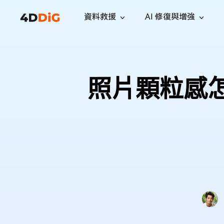
資料救援
AI 修復與增強
Windows 管理工具
支援
電腦清理工具
解決方案
iPh
Windows 資料救援
救援遺失
從 Windows 系統中恢復已刪除的檔
支援中心
用戶指
Partition Manager
Duplicat
照片顆粒感
案
Wha
指南·常見問答·聯絡我們
用戶指南
Windows 磁碟管理工具
查找並移
恢復 W
專業版
免費版
訂閱更新
相關資
Disk Copy
Tenorsh
最新更新
所有技巧
複製磁碟或分割區
徹底清理並
升級
Mac 資料救援
聯絡我們
全新
4DDiG File Repair
Windows Backup
從 macOS 系統中恢復已刪除的檔案
AI 驅動的檔案修復與增強 >>
備份電腦資料，守護檔案安全
專業版
免費版
系統修復
Windows Boot Genius
幾分鐘內修復 Windows 問題
Mac Boot Genius
免費修復 Mac 問題