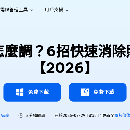
電腦管理工具
用戶支援
功能
社群媒體
修復工具
iOS 26
one 資料救援
Android 資料救援
的 iPhone/iPad 資料
救回 Android 資料
AI
南
影片修
照片修
檔案修
e File Deleter
Dll Fixer
怎麼調？6招快速消除
tsApp 資料恢復
LINE 資料恢復
中心
除重複檔案
修復 Windows 中的所有 DLL 錯誤
復
復
復
hatsApp 資料
無需備份復原 LINE 聊天記錄
全新
訊
are Cleamio
Email Repair
音訊修
影片增
照片增
【2026】
AI
AI
與解決方案
優化您的 Mac
修復損毀的 PST/OST 檔案
復
強
強
免費下載
免費下載
家豪
5 分鐘閱讀
已於2026-07-29 18:35:11更新至
照片修