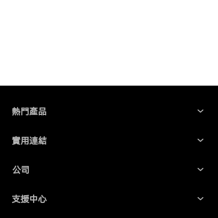
熱門產品
Windows 資料救援
實用連結
Mac 資料救援
最新資訊
公司
AI File Repair
SD 卡記憶卡救援
關於我們
Partition Manager
支援中心
USB 隨身碟資料救援
商業合作
4DDiG 重複檔案刪除器