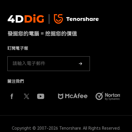
幫助中心
硬碟資料救援
隱私政策
DLL Fixer
聯絡我們
免費線上檔案修復
條款 & 條件
下載中心
刪除重複檔案
發掘您的電腦 = 挖掘您的價值
Cookies政策（已更新）
商店
訂閱電子報
產品指南
關注我們
Copyright © 2007-2026 Tenorshare. All Rights Reserved.