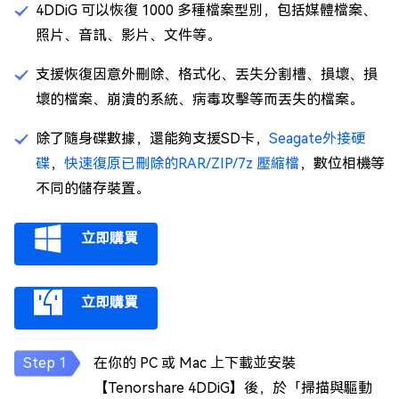
4DDiG 可以恢復 1000 多種檔案型別，包括媒體檔案、
照片、音訊、影片、文件等。
支援恢復因意外刪除、格式化、丟失分割槽、損壞、損
壞的檔案、崩潰的系統、病毒攻擊等而丟失的檔案。
除了隨身碟數據，還能夠支援SD卡，
Seagate外接硬
碟
，
快速復原已刪除的RAR/ZIP/7z 壓縮檔
，數位相機等
不同的儲存裝置。
立即購買
立即購買
在你的 PC 或 Mac 上下載並安裝
【Tenorshare 4DDiG】後，於「掃描與驅動