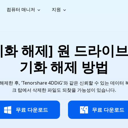
컴퓨터 매니저
지원
능
소셜 미디어
복구 도구
온라
iOS26
one 데이터 복구
Android 데이터 복구
iPhone/iPad 데이터 복구
손실된 Android 데이터 복구
AI
가이드
동영상
사진 복
문서 복
e File Deleter
Dll Fixer
기화 해제] 원 드라이
tsApp 데이터 복구
LINE 데이터 복구
이드 센터
복구
구
구
검색 및 삭제
Windows DLL 오류 수정
sApp 메시지 복구
백업 없이 LINE 채팅 복구
브랜드 리뉴얼
법 가이드
are Cleamio
Email Repair
영상 화
사진 화
기화 해제 방법
오디오
& 해결 방법
화 및 정밀 클린
손상된 PST/OST 파일 복구
질 높이
질 높이
AI
AI
복구
기
기
한 후, 'Tenorshare 4DDiG'와 같은 신뢰할 수 있는 데
크 탑에서 삭제한 파일도 되찾을 가능성이 있습니다.
무료 다운로드
무료 다운로드