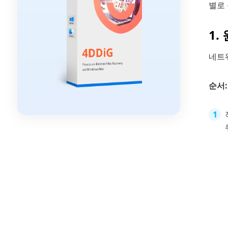
별로 
1
네트
순서: