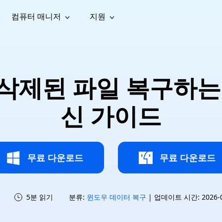
컴퓨터 매니저
지원
능
소셜 미디어
복구 도구
온라
iOS26
one 데이터 복구
Android 데이터 복구
iPhone/iPad 데이터 복구
손실된 Android 데이터 복구
AI
가이드
동영상
사진 복
문서 복
e File Deleter
Dll Fixer
제된 파일 복구하는 방
tsApp 데이터 복구
LINE 데이터 복구
이드 센터
복구
구
구
검색 및 삭제
Windows DLL 오류 수정
sApp 메시지 복구
백업 없이 LINE 채팅 복구
브랜드 리뉴얼
법 가이드
are Cleamio
Email Repair
영상 화
사진 화
신 가이드
오디오
& 해결 방법
화 및 정밀 클린
손상된 PST/OST 파일 복구
질 높이
질 높이
AI
AI
복구
기
기
무료 다운로드
무료 다운로드
5분 읽기
분류:
윈도우 데이터 복구
| 업데이트 시간: 2026-07