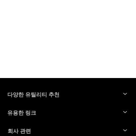
다양한 유틸리티 추천
윈도우 데이터 복구
유용한 링크
맥 데이터 복구
꿀팁 모음
회사 관련
파티션 관리 도구