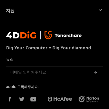
SD 카드 복구
회사소개
중복 파일 찾기 및 제거
지원
맥 복구 솔루션
비즈니스 문의
손상된 파일 복원
지원센터
윈도우 복구 솔루션
개인정보처리방침
DLL 오류 수정
문의
중복 파일 제거
이용약권
다운로드 센터
USB 복구
Dig Your Computer = Dig Your diamond
쿠키정책(업데이트됨)
스토어
뉴스
제품 가이드
4DDiG 구독해주세요.