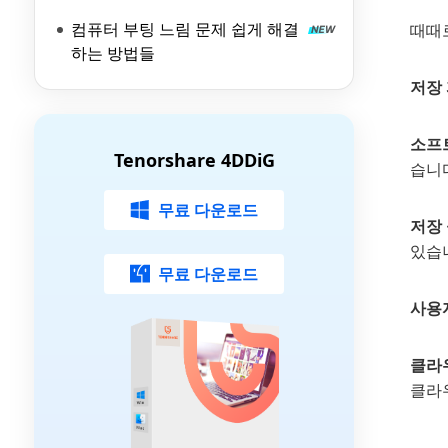
컴퓨터 부팅 느림 문제 쉽게 해결
때때로
하는 방법들
저장
소프
Tenorshare 4DDiG
습니다
무료 다운로드
저장 
있습
무료 다운로드
사용
클라
클라우