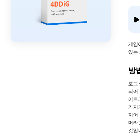
게임
있는 
방
호그
되어 
이르기
가지가
지어
머라
것입