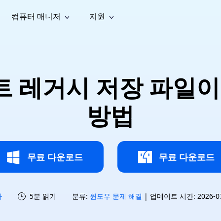
컴퓨터 매니저
지원
능
소셜 미디어
복구 도구
온라
iOS26
one 데이터 복구
Android 데이터 복구
iPhone/iPad 데이터 복구
손실된 Android 데이터 복구
AI
가이드
동영상
사진 복
문서 복
e File Deleter
Dll Fixer
 레거시 저장 파일이
tsApp 데이터 복구
LINE 데이터 복구
이드 센터
복구
구
구
검색 및 삭제
Windows DLL 오류 수정
sApp 메시지 복구
백업 없이 LINE 채팅 복구
브랜드 리뉴얼
법 가이드
are Cleamio
Email Repair
영상 화
사진 화
방법
오디오
& 해결 방법
화 및 정밀 클린
손상된 PST/OST 파일 복구
질 높이
질 높이
AI
AI
복구
기
기
무료 다운로드
무료 다운로드
하
5분 읽기
분류:
윈도우 문제 해결
| 업데이트 시간: 2026-07-