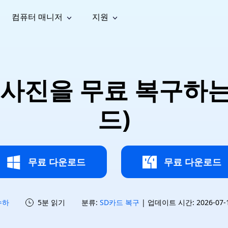
컴퓨터 매니저
지원
능
소셜 미디어
복구 도구
온라
iOS26
one 데이터 복구
Android 데이터 복구
iPhone/iPad 데이터 복구
손실된 Android 데이터 복구
AI
가이드
동영상
사진 복
문서 복
e File Deleter
Dll Fixer
사진을 무료 복구하는 방
tsApp 데이터 복구
LINE 데이터 복구
이드 센터
복구
구
구
검색 및 삭제
Windows DLL 오류 수정
sApp 메시지 복구
백업 없이 LINE 채팅 복구
브랜드 리뉴얼
법 가이드
are Cleamio
Email Repair
영상 화
사진 화
드)
오디오
& 해결 방법
화 및 정밀 클린
손상된 PST/OST 파일 복구
질 높이
질 높이
AI
AI
복구
기
기
무료 다운로드
무료 다운로드
수하
5분 읽기
분류:
SD카드 복구
| 업데이트 시간: 2026-07-15