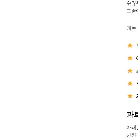
수많
그중
캐논 
파트
아래는
산한