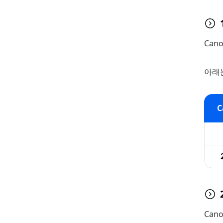
Can
아래는
C
Can