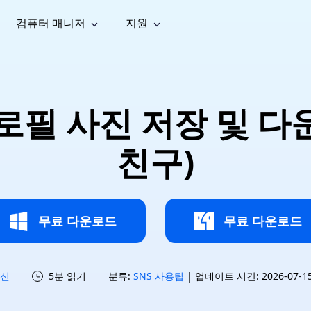
컴퓨터 매니저
지원
능
소셜 미디어
복구 도구
온라
iOS26
one 데이터 복구
Android 데이터 복구
iPhone/iPad 데이터 복구
손실된 Android 데이터 복구
AI
가이드
동영상
사진 복
문서 복
e File Deleter
Dll Fixer
필 사진 저장 및 다운
tsApp 데이터 복구
LINE 데이터 복구
이드 센터
복구
구
구
검색 및 삭제
Windows DLL 오류 수정
sApp 메시지 복구
백업 없이 LINE 채팅 복구
브랜드 리뉴얼
법 가이드
are Cleamio
Email Repair
영상 화
사진 화
친구)
오디오
& 해결 방법
화 및 정밀 클린
손상된 PST/OST 파일 복구
질 높이
질 높이
AI
AI
복구
기
기
무료 다운로드
무료 다운로드
신
5분 읽기
분류:
SNS 사용팁
| 업데이트 시간: 2026-07-15 