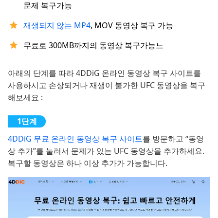
문제 복구가능
재생되지 않는 MP4
, MOV 동영상 복구 가능
무료로 300MB까지의 동영상 복구가능느
아래의 단계를 따라 4DDiG 온라인 동영상 복구 사이트를
사용하시고 손상되거나 재생이 불가한 UFC 동영상을 복구
해보세요 :
4DDiG 무료 온라인 동영상 복구 사이트
를 방문하고 “동영
상 추가”를 눌러서 문제가 있는 UFC 동영상을 추가하세요.
복구할 동영상은 하나 이상 추가가 가능합니다.