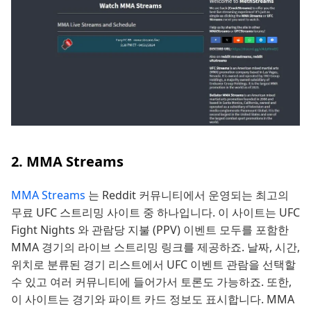
2. MMA Streams
MMA Streams
는 Reddit 커뮤니티에서 운영되는 최고의
무료 UFC 스트리밍 사이트 중 하나입니다. 이 사이트는 UFC
Fight Nights 와 관람당 지불 (PPV) 이벤트 모두를 포함한
MMA 경기의 라이브 스트리밍 링크를 제공하죠. 날짜, 시간,
위치로 분류된 경기 리스트에서 UFC 이벤트 관람을 선택할
수 있고 여러 커뮤니티에 들어가서 토론도 가능하죠. 또한,
이 사이트는 경기와 파이트 카드 정보도 표시합니다. MMA