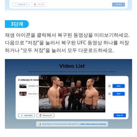
재생 아이콘을 클릭헤서 복구된 동영상을 미리보기하세요.
다음으로 “저장”을 눌러서 복구된 UFC 동영상 하나를 저장
하거나 “모두 저장”을 눌러서 모두 다운로드하세요.