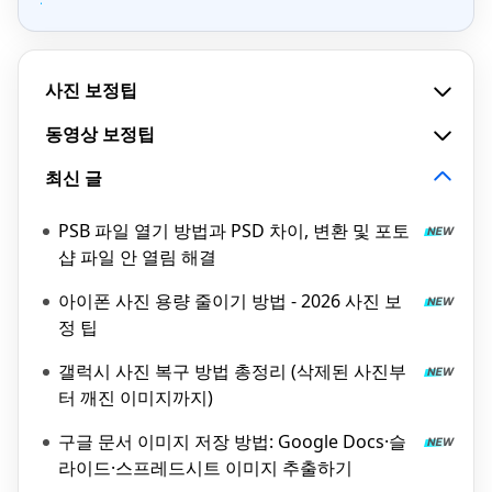
사진 보정팁
동영상 보정팁
최신 글
PSB 파일 열기 방법과 PSD 차이, 변환 및 포토
샵 파일 안 열림 해결
아이폰 사진 용량 줄이기 방법 - 2026 사진 보
정 팁
갤럭시 사진 복구 방법 총정리 (삭제된 사진부
터 깨진 이미지까지)
구글 문서 이미지 저장 방법: Google Docs·슬
라이드·스프레드시트 이미지 추출하기