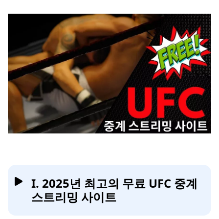
I. 2025년 최고의 무료 UFC 중계
스트리밍 사이트