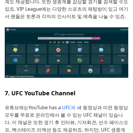
계도 제공합니다. 또한 생중계를 감상할 경기를 검색할 수도
있죠. VIP League에는 다양한 스포츠의 채팅방이 있고 여기
서 팬들은 토론과 각자의 인사이트 및 예측을 나눌 수 있죠.
7. UFC YouTube Channel
유튜브에는YouTube has a
UFC의
새 동영상과 이전 동영상
모두를 무료로 온라인에서 볼 수 있는 UFC 채널이 있습니
다. 이 채널은 또한 경기 후 인터뷰, 기자회견, 선수 페이스오
프, 백스테이즈 리액션 등도 제공하죠. 하지만, UFC 생중계