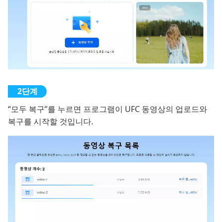
“모두 복구”를 누르면 프로그램이 UFC 동영상의 업로드와
복구를 시작할 것입니다.