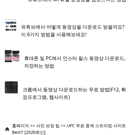
유튜브에서 어떻게 동영상을 다운로드 받을까요?
이 6가지 방법을 사용해보세요!
휴대폰 및 PC에서 인스타 릴스 동영상 다운로드,
저장하는 방법
크롬에서 동영상 다운로드하는 무료 방법(F12, 확
장프로그램, 웹사이트)
홈페이지
>>
사진 보정 팁
>>
UFC 무료 중계 스트리밍 사이트
Best7 [2026최신]