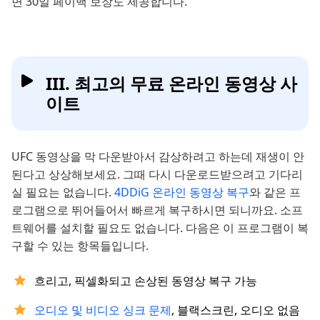
면 30일 페이백 보장도 제공합니다.
III. 최고의 무료 온라인 동영상 사
이트
UFC 동영상을 막 다운받아서 감상하려고 하는데 재생이 안
된다고 상상해보세요. 그때 다시 다운로드받으려고 기다리
실 필요는 없습니다.
4DDiG 온라인 동영상 복구
와 같은 프
로그램으로 뛰어들어서 빠르게 복구하시면 되니까요. 소프
트웨어를 설치할 필요도 없습니다. 다음은 이 프로그램이 복
구할 수 있는 항목들입니다.
흐리고, 픽셀화되고 손상된 동영상 복구 가능
오디오 및 비디오 싱크 문제
, 블랙스크린, 오디오 없음