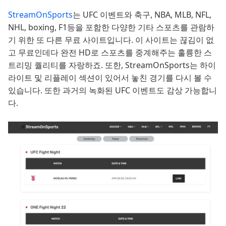
StreamOnSports
는 UFC 이벤트와 축구, NBA, MLB, NFL,
NHL, boxing, F1등을 포함한 다양한 기타 스포츠를 관람하
기 위한 또 다른 무료 사이트입니다. 이 사이트는 끊김이 없
고 무료인데다 완전 HD로 스포츠를 중계해주는 훌륭한 스
트리밍 퀄리티를 자랑하죠. 또한, StreamOnSports는 하이
라이트 및 리플레이 섹션이 있어서 놓친 경기를 다시 볼 수
있습니다. 또한 과거의 녹화된 UFC 이벤트도 감상 가능합니
다.