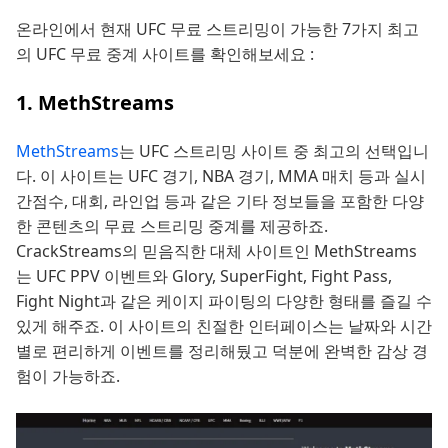
온라인에서 현재 UFC 무료 스트리밍이 가능한 7가지 최고
의 UFC 무료 중계 사이트를 확인해보세요 :
1. MethStreams
MethStreams
는 UFC 스트리밍 사이트 중 최고의 선택입니
다. 이 사이트는 UFC 경기, NBA 경기, MMA 매치 등과 실시
간점수, 대회, 라인업 등과 같은 기타 정보들을 포함한 다양
한 콘텐츠의 무료 스트리밍 중계를 제공하죠.
CrackStreams의 믿음직한 대체 사이트인 MethStreams
는 UFC PPV 이벤트와 Glory, SuperFight, Fight Pass,
Fight Night과 같은 케이지 파이팅의 다양한 형태를 즐길 수
있게 해주죠. 이 사이트의 친절한 인터페이스는 날짜와 시간
별로 편리하게 이벤트를 정리해뒀고 덕분에 완벽한 감상 경
험이 가능하죠.