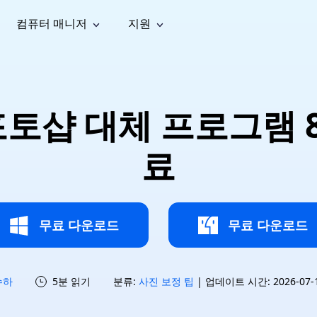
컴퓨터 매니저
지원
능
소셜 미디어
복구 도구
온라
iOS26
one 데이터 복구
Android 데이터 복구
iPhone/iPad 데이터 복구
손실된 Android 데이터 복구
AI
가이드
동영상
사진 복
문서 복
e File Deleter
Dll Fixer
포토샵 대체 프로그램 8
tsApp 데이터 복구
LINE 데이터 복구
이드 센터
복구
구
구
검색 및 삭제
Windows DLL 오류 수정
sApp 메시지 복구
백업 없이 LINE 채팅 복구
브랜드 리뉴얼
법 가이드
are Cleamio
Email Repair
영상 화
사진 화
료
오디오
& 해결 방법
화 및 정밀 클린
손상된 PST/OST 파일 복구
질 높이
질 높이
AI
AI
복구
기
기
무료 다운로드
무료 다운로드
수하
5분 읽기
분류:
사진 보정 팁
| 업데이트 시간: 2026-07-15