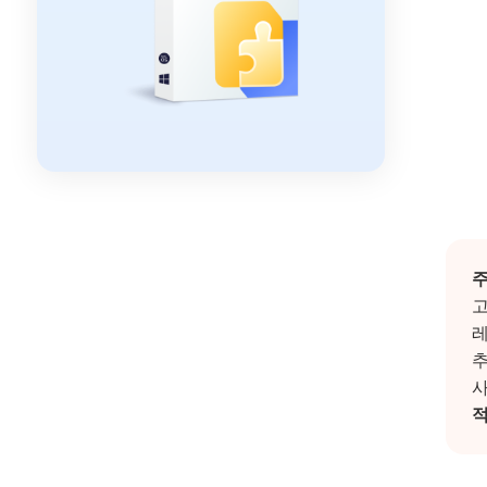
주
고
레
추
사