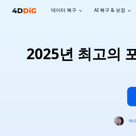
데이터 복구
AI 복구 & 보정
윈도우 관리 도구
지원
컴퓨터 정리 도구
자료
기
iPh
Windows 데이터 복구
손실된 
윈도우에서 삭제된 파일 복구
지원 센터
사용자 
Partition Manager
Duplicat
2025년 최고의 
Wha
가이드, 라이선스, 문의
사용자 가
Windows용 간편 디스크 관리
중복 파일 
프로
무료
What
구독 업데이트
사용 방
Disk Copy
Tenorsh
Update
최신 업데이트
모든 팁 
디스크 또는 파티션 복제
Mac 최적
Mac 데이터 복구
macOS에서 삭제된 파일 복구
문의하기
NEW
4DDiG File Repair
Windows Backup
AI 기반 파일 복구 및 보정 >>
컴퓨터 데이터 안전 백업
프로
무료
시스템 복구
Windows Boot Genius
Windows 문제를 몇 분 내 해결
박
Mac Boot Genius
Mac 문제 무료 복구