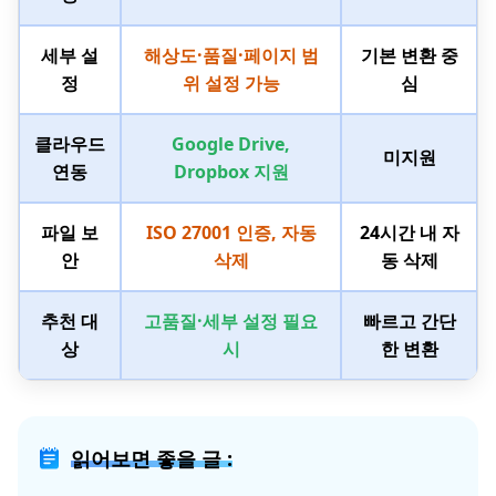
세부 설
해상도·품질·페이지 범
기본 변환 중
정
위 설정 가능
심
클라우드
Google Drive,
미지원
연동
Dropbox 지원
파일 보
ISO 27001 인증, 자동
24시간 내 자
안
삭제
동 삭제
추천 대
고품질·세부 설정 필요
빠르고 간단
상
시
한 변환
읽어보면 좋을 글 :