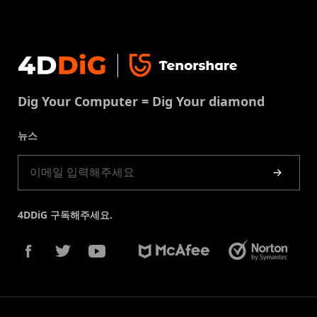
맥 복구 솔루션
비즈니스 문의
손상된 파일 복원
지원센터
윈도우 복구 솔루션
개인정보처리방침
DLL 오류 수정
문의
중복 파일 제거
이용약권
다운로드 센터
USB 복구
Dig Your Computer = Dig Your diamond
쿠키정책(업데이트됨)
스토어
뉴스
제품 가이드
4DDiG 구독해주세요.