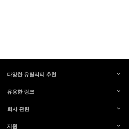
다양한 유틸리티 추천
윈도우 데이터 복구
유용한 링크
맥 데이터 복구
꿀팁 모음
회사 관련
파티션 관리 도구
SD 카드 복구
회사소개
중복 파일 찾기 및 제거
지원