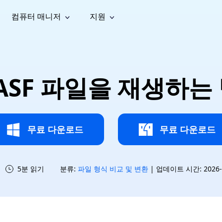
컴퓨터 매니저
지원
능
소셜 미디어
복구 도구
온라
iOS26
one 데이터 복구
Android 데이터 복구
iPhone/iPad 데이터 복구
손실된 Android 데이터 복구
AI
가이드
동영상
사진 복
문서 복
e File Deleter
Dll Fixer
 ASF 파일을 재생하
tsApp 데이터 복구
LINE 데이터 복구
이드 센터
복구
구
구
검색 및 삭제
Windows DLL 오류 수정
sApp 메시지 복구
백업 없이 LINE 채팅 복구
브랜드 리뉴얼
법 가이드
are Cleamio
Email Repair
영상 화
사진 화
오디오
& 해결 방법
화 및 정밀 클린
손상된 PST/OST 파일 복구
질 높이
질 높이
AI
AI
복구
기
기
무료 다운로드
무료 다운로드
5분 읽기
분류:
파일 형식 비교 및 변환
| 업데이트 시간: 2026-07