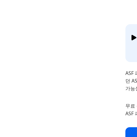
ASF
던 
가능
무료
ASF