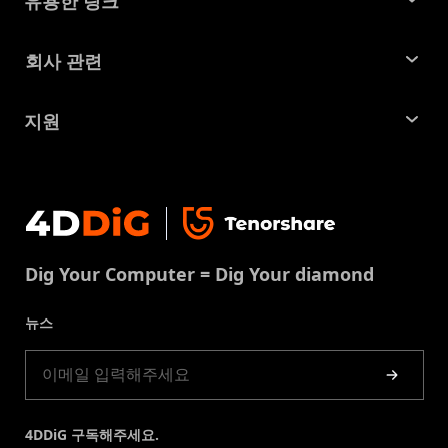
유용한 링크
맥 데이터 복구
꿀팁 모음
회사 관련
파티션 관리 도구
SD 카드 복구
회사소개
중복 파일 찾기 및 제거
지원
맥 복구 솔루션
비즈니스 문의
손상된 파일 복원
지원센터
윈도우 복구 솔루션
개인정보처리방침
DLL 오류 수정
문의
중복 파일 제거
이용약권
다운로드 센터
USB 복구
Dig Your Computer = Dig Your diamond
쿠키정책(업데이트됨)
스토어
뉴스
제품 가이드
4DDiG 구독해주세요.