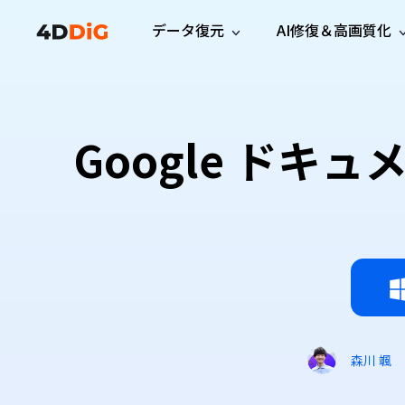
データ復元
AI修復＆高画質化
Windows管理
サポート
PCクリーンアッ
リソース
機能
iPh
Windows データ復元
iPho
Windowsで削除したファイルを復元
サポートセンター
ユーザ
Partition Manager
Duplicat
Google ド
Wha
ガイド・お問い合わせ
ユーザー
Windows向けディスク管理ツール
重複ファ
プロ版
無料版
Wha
サブスク更新情報
使い方
Disk Copy
Tenorsh
最新版
最新のお知らせ
ヒントと
ディスクをクローン
Macを徹
Mac データ復元
macOSで削除したファイルを復元
お問い合わせ
新製品
4DDiG File Repair
Windows Backup
AIによるファイル修復と高画質化>>
データ保護向けPCバックアップ
プロ版
無料版
システム修復
Windows Boot Genius
Windowsの問題を数分で修復
森川 颯
Mac Boot Genius
Macの問題を無料で修復