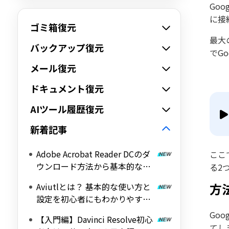
Go
に接
ゴミ箱復元
最大
バックアップ復元
でG
メール復元
ドキュメント復元
AIツール履歴復元
新着記事
Adobe Acrobat Reader DCのダ
ここ
ウンロード方法から基本的な使
る2
い方を解説！
方
Aviutlとは？ 基本的な使い方と
設定を初心者にもわかりやすく
解説！
Go
【入門編】Davinci Resolve初心
てし