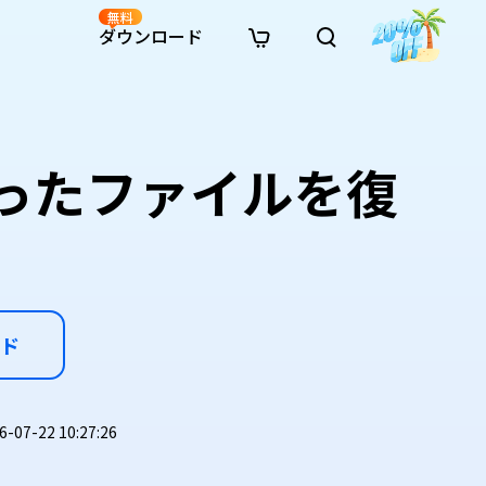
無料
ダウンロード
新着
イン修復
リソース
リソース
AI画像スタイル変換
· Win11制限を回避
· SDカード復元
· HDDデータ復元
· 重複検索（Win）
イン動画修復
· AI 3Dアクションフィギュアプロンプト
まったファイルを復
· ハードディスクをクローン
· USBデータ復元
· ゴミ箱復元
· 重複検索（Mac）
イン写真修復
· シネマ風AI画像プロンプト
· Cドライブを拡張
· ファイル復元
· エクセル復元
· ディスク容量を解放
インファイル修復
· アニメ実写化プロンプト
· MBRをGPTに変換
· 写真復元
· 動画復元
· Macストレージを整理
イン音声修復
· AIアニメポートレートプロンプト
· AIレゴ風写真プロンプト
ド
7-22 10:27:26