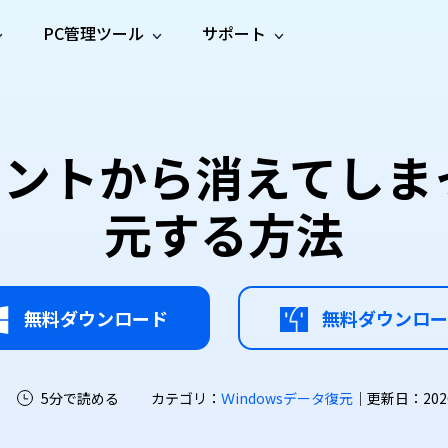
PC管理ツール
サポート
プ
ソーシャルメディア
修復ツール
無料オンラ
iOS26
one データ復元
Android データ復元
ne／iPadのデータを復元
Androidのデータを復元
AI
オンラ
ーガイド
ドキュ
e File Deleter
Dll Fixer
キュメントから消えてし
動画修
写真修
オンラ
tsApp データ復元
LINE データ復元
ガイドセンター
メント
イルを検出・削除
WindowsのDLLエラーを修復
復
復
オンラ
tsAppのデータを復元
LINEのデータを復元
修復
新製
ガイド
are Cleamio
Email Repair
元する方法
品
オンラ
対処法
底クリーンアップ＆最適化
破損したPST/OSTファイルを修復
音声修
動画高
写真高
AI
AI
復
画質化
画質化
無料ダウンロード
無料ダウンロー
5分で読める
カテゴリ：
Ｗindowsデータ復元
｜更新日：2026-0