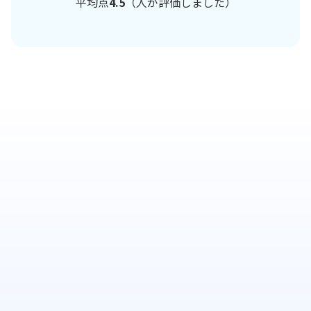
平均点
4.5
（
人が評価しました）