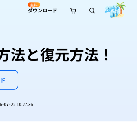
無料
ダウンロード
新着
イン修復
リソース
リソース
AI画像スタイル変換
· Win11制限を回避
· SDカード復元
· HDDデータ復元
· 重複検索（Win）
イン動画修復
· AI 3Dアクションフィギュアプロンプト
期化方法と復元方法！
· ハードディスクをクローン
· USBデータ復元
· ゴミ箱復元
· 重複検索（Mac）
イン写真修復
· シネマ風AI画像プロンプト
· Cドライブを拡張
· ファイル復元
· エクセル復元
· ディスク容量を解放
インファイル修復
· アニメ実写化プロンプト
· MBRをGPTに変換
· 写真復元
· 動画復元
· Macストレージを整理
イン音声修復
· AIアニメポートレートプロンプト
· AIレゴ風写真プロンプト
ド
7-22 10:27:36