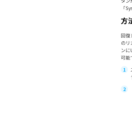
タン
「S
方
回復
のリ
ンに
可能