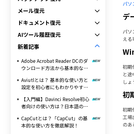
パソ
メール復元
デ
ドキュメント復元
パソ
AIツール履歴復元
える
新着記事
W
Adobe Acrobat Reader DCのダ
初期
ウンロード方法から基本的な使
と途
い方を解説！
Aviutlとは？ 基本的な使い方と
しょ
設定を初心者にもわかりやすく
初
解説！
【入門編】Davinci Resolve初心
者向けの使い方は？日本語の設
初期
定方法
工場
CapCutとは？「CapCut」の基
のあ
本的な使い方を徹底解説！