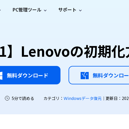
PC管理ツール
サポート
プ
ソーシャルメディア
修復ツール
無料オンラ
iOS26
one データ復元
Android データ復元
ne／iPadのデータを復元
Androidのデータを復元
AI
オンラ
ーガイド
ドキュ
e File Deleter
Dll Fixer
0/11】Lenovoの初
動画修
写真修
オンラ
tsApp データ復元
LINE データ復元
ガイドセンター
メント
イルを検出・削除
WindowsのDLLエラーを修復
復
復
オンラ
tsAppのデータを復元
LINEのデータを復元
修復
新製
ガイド
are Cleamio
Email Repair
品
オンラ
対処法
底クリーンアップ＆最適化
破損したPST/OSTファイルを修復
音声修
動画高
写真高
AI
AI
復
画質化
画質化
無料ダウンロード
無料ダウンロー
5分で読める
カテゴリ：
Ｗindowsデータ復元
｜更新日：2026-0