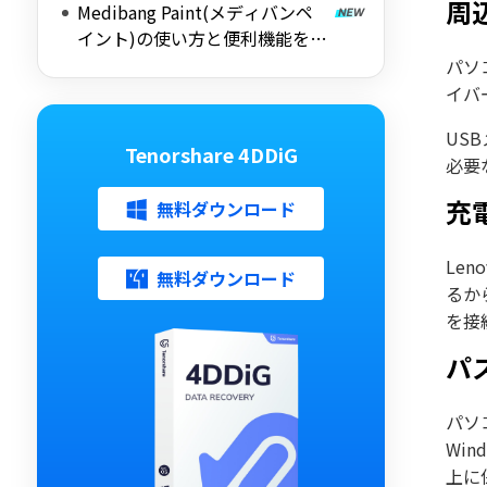
周
Medibang Paint(メディバンペ
イント)の使い方と便利機能を徹
底解説
パソ
イバ
US
Tenorshare 4DDiG
必要
充
無料ダウンロード
Le
無料ダウンロード
るか
を接
パ
パソ
Wi
上に