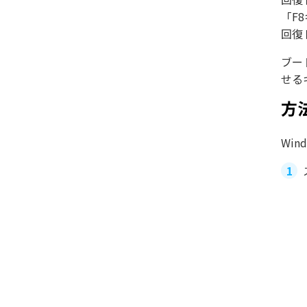
「F
回復
ブー
せる
方
Wi