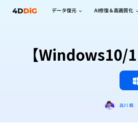
データ復元
AI修復＆高画質化
Windows管理
サポート
PCクリーンアッ
リソース
機能
iPh
Windows データ復元
iPho
Windowsで削除したファイルを復元
サポートセンター
ユーザ
Partition Manager
Duplicat
【Windows1
Wha
ガイド・お問い合わせ
ユーザー
Windows向けディスク管理ツール
重複ファ
プロ版
無料版
Wha
サブスク更新情報
使い方
Disk Copy
Tenorsh
最新版
最新のお知らせ
ヒントと
ディスクをクローン
Macを徹
Mac データ復元
macOSで削除したファイルを復元
お問い合わせ
新製品
4DDiG File Repair
Windows Backup
AIによるファイル修復と高画質化>>
データ保護向けPCバックアップ
プロ版
無料版
システム修復
森川 颯
Windows Boot Genius
Windowsの問題を数分で修復
Mac Boot Genius
Macの問題を無料で修復