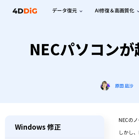
データ復元
AI修復＆高画質化
Windows管理
サポート
PCクリーンアッ
リソース
機能
iPh
Windows データ復元
NECパソコン
iPho
Windowsで削除したファイルを復元
サポートセンター
ユーザ
Partition Manager
Duplicat
Wha
ガイド・お問い合わせ
ユーザー
Windows向けディスク管理ツール
重複ファ
プロ版
無料版
Wha
サブスク更新情報
使い方
Disk Copy
Tenorsh
最新版
最新のお知らせ
ヒントと
ディスクをクローン
Macを徹
Mac データ復元
macOSで削除したファイルを復元
お問い合わせ
新製品
4DDiG File Repair
Windows Backup
原田 凪沙
AIによるファイル修復と高画質化>>
データ保護向けPCバックアップ
プロ版
無料版
システム修復
Windows Boot Genius
Windowsの問題を数分で修復
NECの
Windows 修正
Mac Boot Genius
しかし、
Macの問題を無料で修復