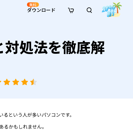
無料
ダウンロード
新着
イン修復
リソース
リソース
AI画像スタイル変換
と対処法を徹底解
· Win11制限を回避
· SDカード復元
· HDDデータ復元
· 重複検索（Win）
イン動画修復
· AI 3Dアクションフィギュアプロンプト
· ハードディスクをクローン
· USBデータ復元
· ゴミ箱復元
· 重複検索（Mac）
イン写真修復
· シネマ風AI画像プロンプト
· Cドライブを拡張
· ファイル復元
· エクセル復元
· ディスク容量を解放
インファイル修復
· アニメ実写化プロンプト
· MBRをGPTに変換
· 写真復元
· 動画復元
· Macストレージを整理
イン音声修復
· AIアニメポートレートプロンプト
· AIレゴ風写真プロンプト
ているという人が多いパソコンです。
もあるかもしれません。