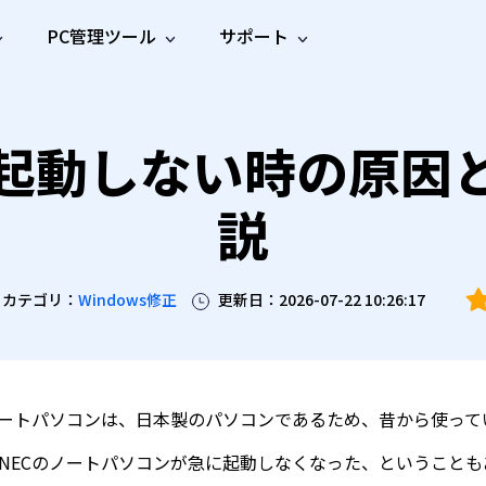
PC管理ツール
サポート
プ
ソーシャルメディア
修復ツール
無料オンラ
iOS26
one データ復元
Android データ復元
が起動しない時の原因
ne／iPadのデータを復元
Androidのデータを復元
AI
オンラ
ーガイド
ドキュ
e File Deleter
Dll Fixer
動画修
写真修
オンラ
tsApp データ復元
LINE データ復元
ガイドセンター
メント
イルを検出・削除
WindowsのDLLエラーを修復
復
復
オンラ
説
tsAppのデータを復元
LINEのデータを復元
修復
新製
ガイド
are Cleamio
Email Repair
品
オンラ
対処法
底クリーンアップ＆最適化
破損したPST/OSTファイルを修復
音声修
動画高
写真高
AI
AI
復
画質化
画質化
カテゴリ：
Windows修正
更新日：2026-07-22 10:26:17
ノートパソコンは、日本製のパソコンであるため、昔から使っ
NECのノートパソコンが急に起動しなくなった、ということ