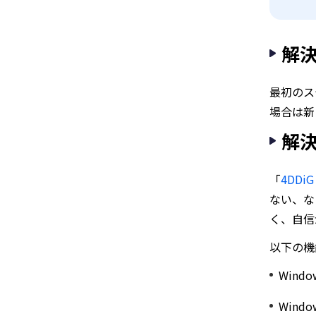
解
最初のス
場合は新
解決
「
4DDiG
ない、など
く、自信
以下の機
Win
Win