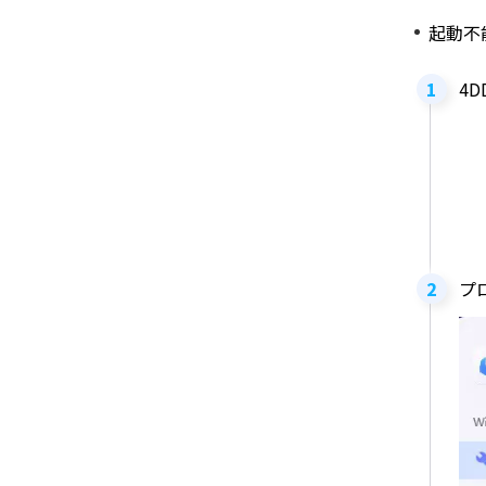
起動不
4D
プ