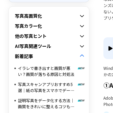
ンズ
ない
写真高画質化
プリ
写真カラー化
他の写真ヒント
AI写真関連ツール
新着記事
イラレで書き出すと画質が悪
Wi
い？画質が落ちる原因と対処法
かの
①
写真スキャンアプリおすすめ5
選｜紙の写真をスマホでデータ
化
Ad
証明写真をデータ化する方法｜
Ph
画質をきれいに整えるコツも解
説