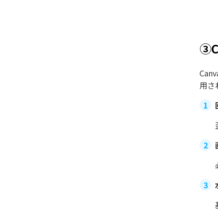
③
Ca
用さ