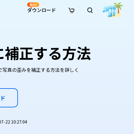
無料
ダウンロード
新着
イン修復
リソース
リソース
AI画像スタイル変換
· Win11制限を回避
· SDカード復元
· HDDデータ復元
· 重複検索（Win）
イン動画修復
· AI 3Dアクションフィギュアプロンプト
に補正する方法
· ハードディスクをクローン
· USBデータ復元
· ゴミ箱復元
· 重複検索（Mac）
イン写真修復
· シネマ風AI画像プロンプト
· Cドライブを拡張
· ファイル復元
· エクセル復元
· ディスク容量を解放
インファイル修復
· アニメ実写化プロンプト
· MBRをGPTに変換
· 写真復元
· 動画復元
· Macストレージを整理
イン音声修復
· AIアニメポートレートプロンプト
cで写真の歪みを補正する方法を詳しく
· AIレゴ風写真プロンプト
ド
22 10:27:04