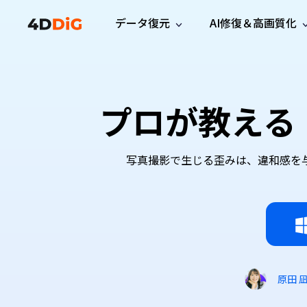
データ復元
AI修復＆高画質化
Windows管理
サポート
PCクリーンアッ
リソース
機能
iPh
Windows データ復元
iPho
Windowsで削除したファイルを復元
サポートセンター
ユーザ
Partition Manager
Duplicat
プロが教える
Wha
ガイド・お問い合わせ
ユーザー
Windows向けディスク管理ツール
重複ファ
プロ版
無料版
Wha
サブスク更新情報
使い方
Disk Copy
Tenorsh
最新版
最新のお知らせ
ヒントと
ディスクをクローン
Macを徹
写真撮影で生じる歪みは、違和感を与
Mac データ復元
macOSで削除したファイルを復元
お問い合わせ
新製品
4DDiG File Repair
Windows Backup
AIによるファイル修復と高画質化>>
データ保護向けPCバックアップ
プロ版
無料版
システム修復
Windows Boot Genius
Windowsの問題を数分で修復
原田 
Mac Boot Genius
Macの問題を無料で修復