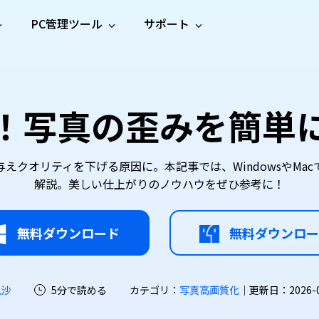
PC管理ツール
サポート
プ
ソーシャルメディア
修復ツール
無料オンラ
iOS26
one データ復元
Android データ復元
ne／iPadのデータを復元
Androidのデータを復元
AI
オンラ
ーガイド
ドキュ
e File Deleter
Dll Fixer
！写真の歪みを簡単
動画修
写真修
オンラ
tsApp データ復元
LINE データ復元
ガイドセンター
メント
イルを検出・削除
WindowsのDLLエラーを修復
復
復
オンラ
tsAppのデータを復元
LINEのデータを復元
修復
新製
ガイド
are Cleamio
Email Repair
品
オンラ
対処法
底クリーンアップ＆最適化
破損したPST/OSTファイルを修復
音声修
動画高
写真高
えクオリティを下げる原因に。本記事では、WindowsやMa
AI
AI
復
画質化
画質化
解説。美しい仕上がりのノウハウをぜひ参考に！
無料ダウンロード
無料ダウンロー
凪沙
5分で読める
カテゴリ：
写真高画質化
｜更新日：2026-07-