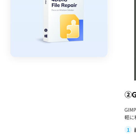
②
GI
軽に