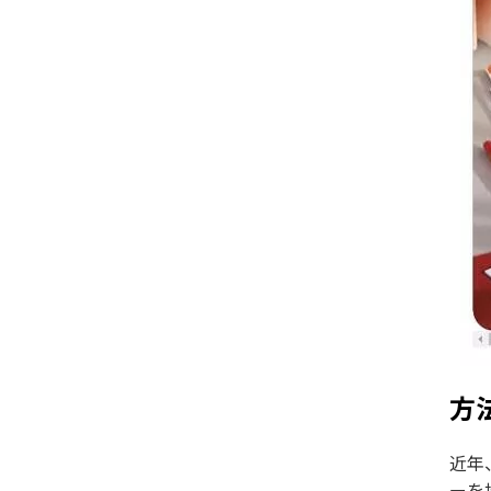
方
近年
ーを