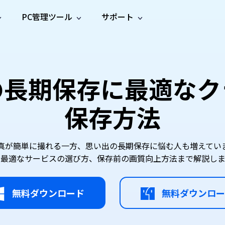
PC管理ツール
サポート
プ
ソーシャルメディア
修復ツール
無料オンラ
iOS26
one データ復元
Android データ復元
ne／iPadのデータを復元
Androidのデータを復元
AI
オンラ
ーガイド
ドキュ
e File Deleter
Dll Fixer
真の長期保存に最適な
動画修
写真修
オンラ
tsApp データ復元
LINE データ復元
ガイドセンター
メント
イルを検出・削除
WindowsのDLLエラーを修復
復
復
オンラ
tsAppのデータを復元
LINEのデータを復元
修復
新製
ガイド
are Cleamio
Email Repair
保存方法
品
オンラ
対処法
底クリーンアップ＆最適化
破損したPST/OSTファイルを修復
音声修
動画高
写真高
AI
AI
復
画質化
画質化
真が簡単に撮れる一方、思い出の長期保存に悩む人も増えてい
や最適なサービスの選び方、保存前の画質向上方法まで解説しま
無料ダウンロード
無料ダウンロー