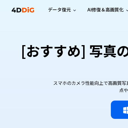
データ復元
AI修復＆高画質化
Windows管理
サポート
PCクリーンアッ
リソース
機能
iPh
Windows データ復元
iPho
Windowsで削除したファイルを復元
サポートセンター
ユーザ
Partition Manager
Duplicat
[おすすめ] 写
Wha
ガイド・お問い合わせ
ユーザー
Windows向けディスク管理ツール
重複ファ
プロ版
無料版
Wha
サブスク更新情報
使い方
Disk Copy
Tenorsh
最新版
最新のお知らせ
ヒントと
ディスクをクローン
Macを徹
Mac データ復元
macOSで削除したファイルを復元
お問い合わせ
新製品
4DDiG File Repair
Windows Backup
AIによるファイル修復と高画質化>>
データ保護向けPCバックアップ
スマホのカメラ性能向上で高画質写
プロ版
無料版
点
システム修復
Windows Boot Genius
Windowsの問題を数分で修復
Mac Boot Genius
Macの問題を無料で修復