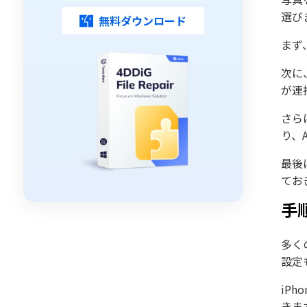
選び
無料ダウンロード
まず
次に
が連
さら
り、
最後
てお
手
多く
設定
iP
きま