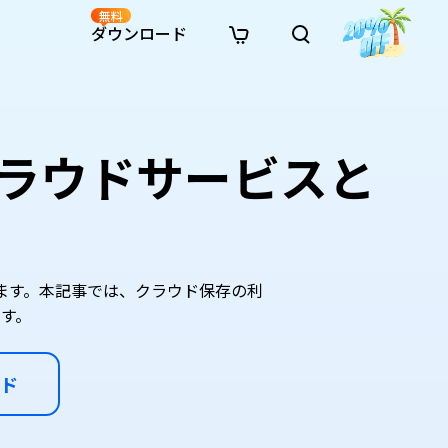
無料
ダウンロード
新着
イン修復
リソース
リソース
AI画像スタイル変換
· Win11制限を回避
· SDカード復元
· HDDデータ復元
· 重複検索（Win）
イン動画修復
· AI 3Dアクションフィギュアプロンプト
クラウドサービスと
· ハードディスクをクローン
· USBデータ復元
· ゴミ箱復元
· 重複検索（Mac）
イン写真修復
· シネマ風AI画像プロンプト
· Cドライブを拡張
· ファイル復元
· エクセル復元
· ディスク容量を解放
インファイル修復
· アニメ実写化プロンプト
· MBRをGPTに変換
· 写真復元
· 動画復元
· Macストレージを整理
イン音声修復
· AIアニメポートレートプロンプト
· AIレゴ風写真プロンプト
ます。本記事では、クラウド保存の利
す。
ド