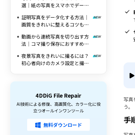
選｜紙の写真をスマホでデータ
化
証明写真をデータ化する方法｜
画質をきれいに整えるコツも解
説
動画から連続写真を切り出す方
法｜コマ撮り保存におすすめの
ツールも紹介
夜景写真をきれいに撮るには？
初心者向けのカメラ設定と撮影
のコツを解説
4DDiG File Repair
写真
AI技術による修復、高画質化、カラー化に役
う。
立つオールインワンツール
手
無料ダウンロード
写真