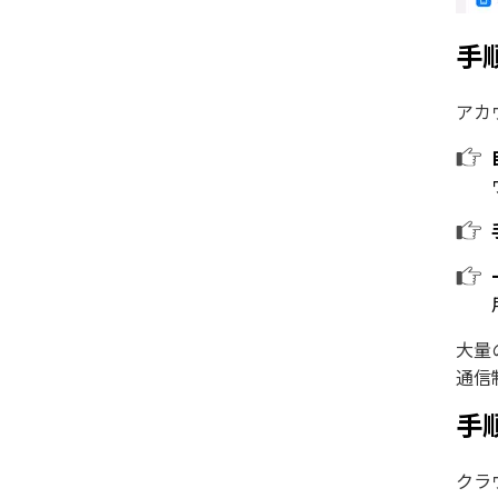
手
アカ
大量
通信
手
クラ